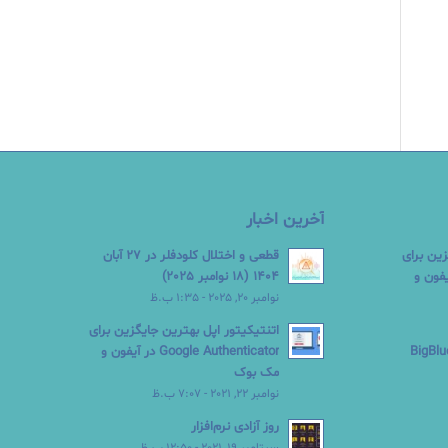
آخرین اخبار
زین برای
قطعی و اختلال کلودفلر در 27 آبان
Google  در آیفون و
1404 (18 نوامبر 2025)
نوامبر 20, 2025 - 1:35 ب.ظ
اتنتیکیتور اپل بهترین جایگزین برای
Google Authenticator در آیفون و
مک بوک
نوامبر 22, 2021 - 7:07 ب.ظ
روز آزادی نرم‌افزار