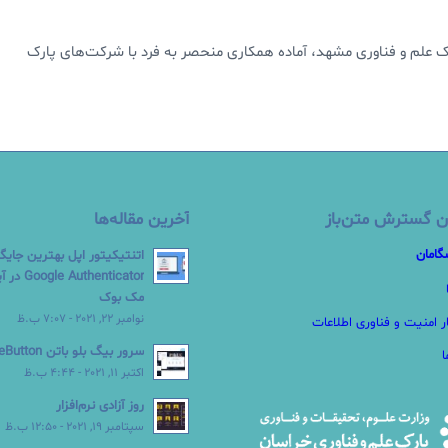
علم و فناوری مشهد، آماده همکاری منحصر به فرد با شرکت‌های پارک
ن گسترش متن‌باز
آخرین مقاله‌ها
گامان
اتنتیکیتور اپل بهترین جایگ
Authenticator
مک بوک
نوامبر 22, 2021 - 7:07 ب.ظ
ر امنیت و فناوری اطلاعات
سرور بیگ بلو باتن BigBlueButton
اکتبر 11, 2021 - 4:44 ب.ظ
روز آزادی نرم‌افزار
سپتامبر 19, 2021 - 12:50 ب.ظ