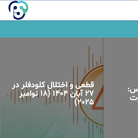
قطعی و اختلال کلودفلر در
س:
27 آبان 1404 (18 نوامبر
وت
2025)