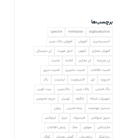
برچسب‌ها
spectre
meltdown
bigbluebutton
آسیب‌پذیری
آموزش
آموزش بلاک چین
آموزش مجازی
آیفون
احراز هویت
ارز دیجیتال
ارز رمزپایه
ارز مجازی
الکسا
امنیت
امنیت اطلاعات
امنیت سایبری
امنیت سرور
اندروید
اپل
اکسپلویت
اینترنت
باگ
باگ امنیتی
بلاک چین
بلاک‌چین
بیت کوین
تجهیزات شبکه
تلگرام
توییتر
حریم خصوصی
دستیار هوشمند
رخنه امنیتی
رمزارز
سرور لینوکس
فیسبوک
لیبرا
لینوکس
مکینتاش
هواوی
هک
پایش اطلاعات
پردازشگر
پیام‌رسان
گوشی موبایل
گوگل