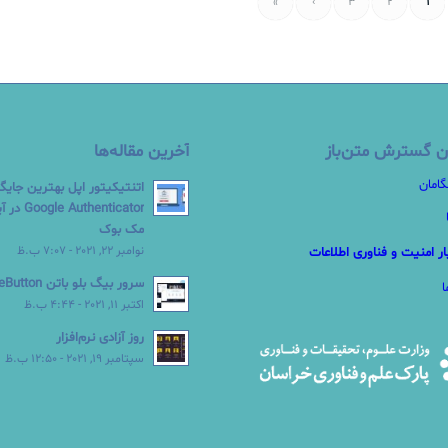
»
›
3
2
1
ن گسترش متن‌باز
آخرین مقاله‌ها
گامان
اتنتیکیتور اپل بهترین جایگ
Authenticator
مک بوک
نوامبر 22, 2021 - 7:07 ب.ظ
ر امنیت و فناوری اطلاعات
سرور بیگ بلو باتن BigBlueButton
اکتبر 11, 2021 - 4:44 ب.ظ
روز آزادی نرم‌افزار
سپتامبر 19, 2021 - 12:50 ب.ظ