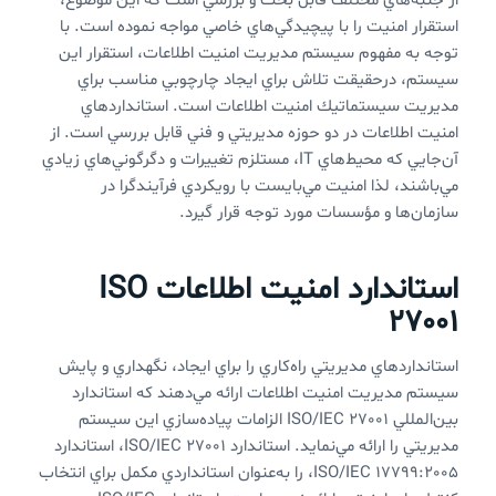
از جنبه‌هاي مختلف قابل بحث و بررسي است كه اين موضوع،
استقرار امنيت را با پيچيدگي‌هاي خاصي مواجه نموده است. با
توجه به مفهوم سيستم مديريت امنيت اطلاعات، استقرار اين
سيستم، درحقيقت تلاش براي ايجاد چارچوبي مناسب براي
مديريت سيستماتيك امنيت اطلاعات ‌است. استانداردهاي
امنيت اطلاعات در دو حوزه مديريتي و فني قابل بررسي است. از
آن‌جايي كه محيط‌هاي IT، مستلزم تغييرات و دگرگوني‌هاي زيادي
مي‌باشند، لذا امنيت مي‌بايست با رويكردي فرآيندگرا در
سازمان‌ها و مؤسسات مورد توجه قرار گيرد.
استاندارد امنیت اطلاعات ISO
27001
استانداردهاي مديريتي راه‌كاري را براي ايجاد، نگهداري و پايش
سيستم مديريت امنيت اطلاعات ارائه مي‌دهند كه استاندارد
بين‌المللي ISO/IEC 27001 الزامات پياده‌سازي اين سيستم
مديريتي را ارائه مي‌نمايد. استاندارد ISO/IEC 27001، استاندارد
ISO/IEC 17799:2005، را به‌عنوان استانداردي مكمل براي انتخاب