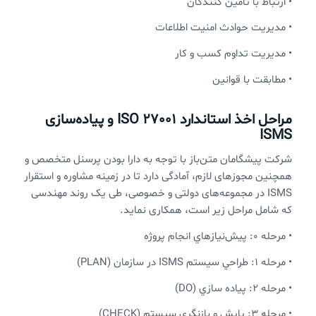
• ارتباط با تامین کنندگان
• مديريت حوادث امنيت اطلاعات
• مديريت تداوم کسب و کار
• مطابقت با قوانين
مراحل اخذ استاندارد ISO 27001 و پیاده‌سازی
ISMS
شرکت پیشگامان متن‌باز با توجه به دارا بودن پرسنل متخصص و
همچنین مجوزهای لازم، آمادگی دارد تا در زمینه مشاوره و استقرار
ISMS در مجموعه‌های دولتی و خصوصی، طی یک روند مهندسی
که شامل مراحل زیر است، همکاری نماید.
• مرحله 0: پيش‌نيازهاي انجام پروژه
• مرحله 1: طراحي سيستم ISMS در سازمان (PLAN)
• مرحله 2: پياده سازي (DO)
• مرحله 3: پايش و بازنگري سيستم (CHECK)