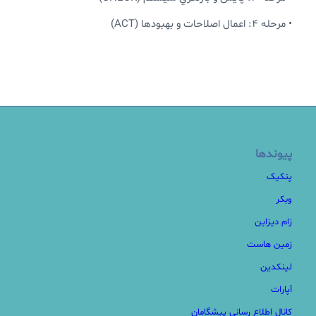
• مرحله 4: اعمال اصلاحات و بهبودها (ACT)
پیوندها
پنکیک
وبکر
زام دیزاین
زمین هاست
لینکدین
آپارات
کانال اطلاع رسانی پیشگامان