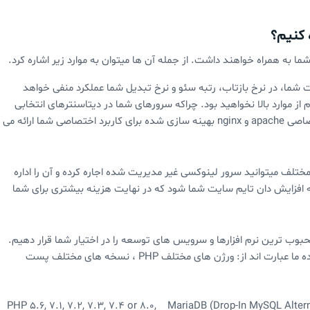
 کنیم؟
 به همراه خواهند داشت. از جمله آن ها میتوان به موارد زیر اشاره کرد.
ر ۱ ثانیه ای در وبسایت شما، در نرخ بازتاب، رتبه سئو و نرخ تبدیل شما عملکرد منفی خواهد
 موارد بالا نخواهید بود. چراکه سرورهای شما در دیتاسنترهای انتخابی
خودتان و با فضای ذخیره سازی ssd یا nvme و کانفیگ اختصاصی apache و nginx بهینه سازی شده برای کاربرد اختصاصی شما ارائه می
ختلف میتوانید سرور لینوکسی غیر مدیریت شده اجاره کرده و آن را اداره
به افزایش دان تایم سایت شما شود که در نهایت هزینه بیشتری برای شما
حبوب ترین نرم افزارها و سرویس های توسعه را در اختیار شما قرار دهیم.
برخی از این نرم افزارهای ارائه شده در سرورهای مدیریت شده ما عبارت اند از: ورژن های مختلف PHP ، نسخه های مختلف پست
PHP 5.6, 7.1, 7.2, 7.3, 7.4 or 8.0, MariaDB (Drop-In MySQL A