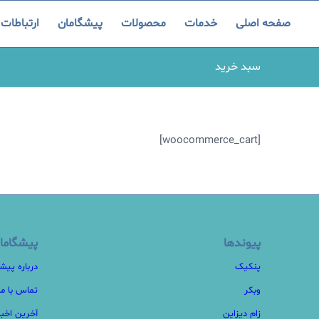
صفحه اصلی
خدمات
محصولات
پیشگامان
ارتباطات
سبد خرید
[woocommerce_cart]
پیوندها
پیشگاما
پنکیک
درباره پیش
وبکر
تماس با ما
زام دیزاین
آخرین اخبا