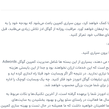
 که برون سپاری کمپین Google AdWords به شما کمک خواهد کرد، برون سپاری کمپین باعث می‌شود که بودجه خود را به
ارمغان خواهد آورد. مراقبت روزانه از گوگل ادز تلاش زیادی می‌طلبد، قبل
ای مطالب خود تمرکز کنید.
:
ا برون سپاری کنید.
تعداد زیادی شرکت وجود دارند که بسته های سئو ماهیانه ارائه می دهند، بسیاری از این بسته ها شامل مدیریت کمپین گوگل Adwords
ضح است که این خدمات ارزان نخواهند بود و جدا از این بایستی هزینه
 نیازی ندارید. در نتیجه اگر اگر وبسایت خود قبلا راه اندازی کرده اید و
پاری تبلیغات گوگل ادوردز خود فکر کنید. چه یک وبسایت کوچک را اداره
دز برای شما مزیت بزرگی محسوب خواهد شد.
دوردز شما را برعهده گرفته است، از آخرین تکنیک‌ها و نکات مربوط به
سال ها فعالیت در راستای سئو پولی و بهبود بخشیدن به سایت‌های
شما اطمینان خواهید داشت که ما همیشه در حال تست و بهینه سازی کمپین