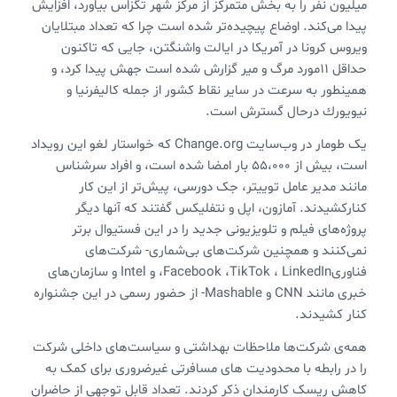
میلیون نفر را به بخش متمرکز از مرکز شهر تگزاس بیاورد، افزایش
پیدا می‌کند. اوضاع پیچیده‌تر شده است چرا كه تعداد مبتلایان
ویروس کرونا در آمریكا در ایالت واشنگتن، جایی كه تاكنون
حداقل 11مورد مرگ و میر گزارش شده است جهش پیدا كرد، و
همینطور به سرعت در سایر نقاط كشور از جمله كالیفرنیا و
نیویورك درحال گسترش است.
یک طومار در وب‌سایت Change.org که خواستار لغو این رویداد
است، بیش از 55،000 بار امضا شده است، و افراد سرشناس
مانند مدیر عامل توییتر، جک دورسی، پیش‌تر از این کار
کنارکشیدند. آمازون، اپل و نتفلیکس گفتند که آنها دیگر
پروژه‌های فیلم و تلویزیونی جدید را در این فستیوال برتر
نمی‌کنند و همچنین شرکت‌های بی‌شماری- شرکت‌های
فناوریFacebook ،TikTok ، LinkedIn، و Intel و سازمان‌های
خبری مانند CNN و Mashable- از حضور رسمی در این جشنواره
کنار کشیدند.
همه‌ی شرکت‌ها ملاحظات بهداشتی و سیاست‌های داخلی شرکت
را در رابطه با محدودیت های مسافرتی غیرضروری برای کمک به
کاهش ریسک کارمندان ذکر کردند. تعداد قابل توجهی از حاضران