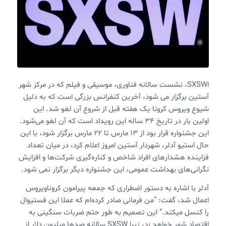
اSXSW، نشست سالانه فناوری، موسیقی و فیلم که در مرکز شهر
آستین برگزار می شود، آخرین کنفرانس بزرگی است که به دلیل
شیوع ویروس کرونا یک هفته قبل از شروع آن لغو شد. این
اولین بار در تاریخ 34 ساله این رویداد است که آن لغو می‌شود.
این جشنواره قرار بود از 13 مارس تا 22 مارس برگزار شود، با این
حال استیو آدلر، شهردار آستین امروز اعلام کرد، در میان تعداد
فزاینده هشدارهای افراد شاخص و کناره‌گیری شرکت‌ها و افزایش
نگرانی‌های بهداشت عمومی، این جشنواره دیگر برگزار نمی شود.
آدلر با اشاره به دستور اضطراری که جمعه پیرامون کروناویروس
اعمال شد، گفت: “من فرمانی صادر کرده‌ام که عملا این فستیوال
را کنسل میکند.” این تصمیم به طور حتم ضربات سنگینی به
اقتصاد شهر خواهد زد، زیرا SXSW سالانه صدها میلیون دلار از