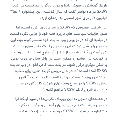
طریق گردشگری، فروش بلیط و موارد دیگر درآمد کسب می کند.
SXSW در ماه نوامبر گفت كه سال گذشته، این جشنواره 355.9
میلیون دلار برای شهر آستین به ارمغان آورد.
این شرکت خصوصی که SXSW را سازماندهی کرده است، اما
هنوز جزئیات سیاست های بازپرداخت خود را جزیی نکرده است،
در بیانیه ای که در توییتر و وب سایت خود منتشر کرده بود، این
تصمیم را روشن کرد که این تصمیمی است که از سوی مقامات
شهر آستین گرفته شده و از کنترل آن خارج است. با این وجود
در نهایت این جشنواره ممکن است در اواخر سال جاری به نوعی
یا شکل دیگری برگزار شود. در یادداشت کامل لغو، در وب سایت
SXSW آمده است: “ما در حال بررسی گزینه هایی برای تنظیم
مجدد این رویداد هستیم و در تلاشیم تا یک تجربه آنلاین
مجازی SXSW را در اسرع وقت برای شرکت کنندگان در سال
2020 ، با شروع SXSW EDU فراهم کنیم.”
در هفته‌های منتهی به این رویداد، نگرانی‌ها در مورد اینکه آیا
تصمیم هوشمندانه‌ای برای رهبران آستین و برگزارکنندگان
جشنواره برای میزبانی SXSW ، وجود دارد که نزدیک به نیم