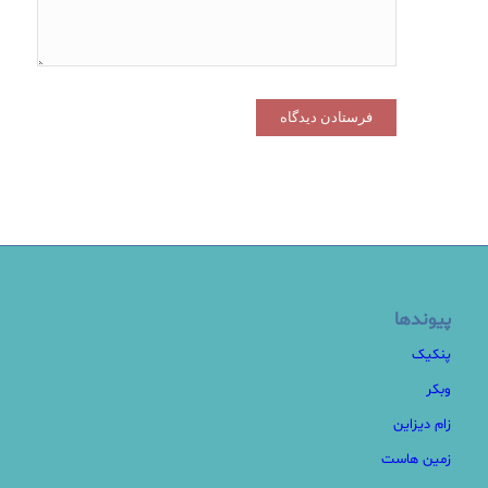
پیوندها
پنکیک
وبکر
زام دیزاین
زمین هاست