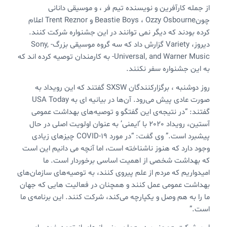
از جمله کارآفرین و نویسنده تیم فر ، و موسیقی دانانی
چونBeastie Boys ، Ozzy Osbourne و Trent Reznor اعلام
کرده بودند که دیگر نمی توانند در این جشنواره شرکت کنند.
دیروز، Variety گزارش داد که سه گروه موسیقی بزرگ- Sony,
Universal, and Warner Music- به کارمندان توصیه کرده اند که
به این جشنواره سفر نکنند.
روز دوشنبه ، برگزارکنندگان SXSW گفتند که این رویداد به
صورت عادی پیش می‌رود. آن‌ها در بیانیه ای به USA Today
گفتند: “در نتیجه‌ی این گفتگو و توصیه‌های بهداشت عمومی
آستین، رویداد 2020 با ‘ایمنی’ به عنوان اولویت اصلی در حال
پیشبرد است.” وی گفت: “در مورد COVID-19 چیزهای زیادی
وجود دارد که هنوز ناشناخته است، اما آنچه می دانیم این است
که بهداشت شخصی از اهمیت اساسی برخوردار است. ما
امیدواریم که مردم از علم پیروی کنند، به توصیه‌های سازمان‌های
بهداشت عمومی عمل کنند و همچنان در فعالیت هایی که جهان
ما را به هم وصل و یکپارچه می‌کند، شرکت کنند. این برنامه‌ی ما
است.”