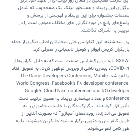
این شرکت همچنین در همان روز بیانیه‌ای از تعهد خود برای
برگزاری این رویداد و همینطور لینک یک صفحه وب که شامل
مقدمات جشنواره برای این رویداد و فهرستی از پرسش و
پاسخ‌های رایج در مورد نگرانی های مختلف عمومی است را در
توییتر به اشتراک گذاشت.
روز سه شنبه، این کنفرانس حتی سخنرانان اصلی دیگری از جمله
بازیگران کریس ایوانز و کومیل نانجیانی را معرفی کرد.
اSXSW تازه ترین کنفرانس صنعت است که به دلیل نگرانی‌ها از
COVID-19، بیماری ناشی از ویروس نوظهور کرونا، به تعویق افتاد
یا لغو شد. The Game Developers Conference, Mobile
World Congress, Facebook’s F8 developer conference,
Google’s Cloud Next conference and I/O developer
conference و تعداد بیشماری رویداد به همین ترتیب تحت
تأثیر قرار گرفته‌اند. برگزارکنندگان یا جلسات حضوری را به
تعویق می اندازند، رویدادهای “مجازی” که بصورت آنلاین از
طریق کنفرانس ویدئویی برگزار میشود جایگزین میشوند، یا به
طور کامل لغو می‌شوند.