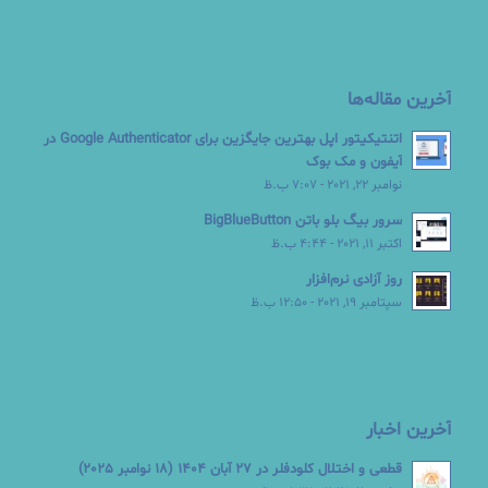
آخرین مقاله‌ها
اتنتیکیتور اپل بهترین جایگزین برای Google Authenticator در
آیفون و مک بوک
نوامبر 22, 2021 - 7:07 ب.ظ
سرور بیگ بلو باتن BigBlueButton
اکتبر 11, 2021 - 4:44 ب.ظ
روز آزادی نرم‌افزار
سپتامبر 19, 2021 - 12:50 ب.ظ
آخرین اخبار
قطعی و اختلال کلودفلر در 27 آبان 1404 (18 نوامبر 2025)