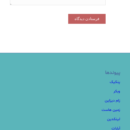
پیوندها
پنکیک
وبکر
زام دیزاین
زمین هاست
لینکدین
آپارات