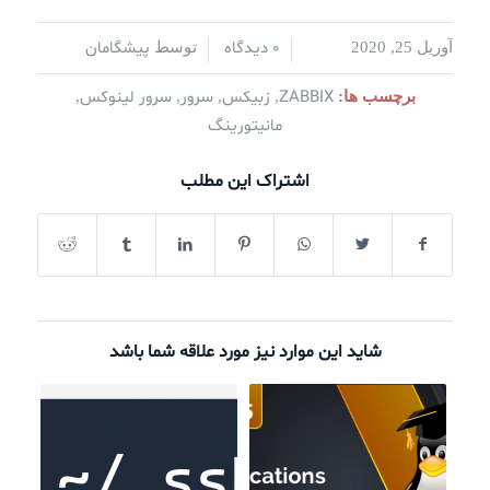
0 دیدگاه
پیشگامان
آوریل 25, 2020
/
/
توسط
ZABBIX
زبیکس
سرور
سرور لینوکس
برچسب ها:
,
,
,
,
مانیتورینگ
اشتراک این مطلب
شاید این موارد نیز مورد علاقه شما باشد