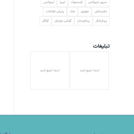
سرور لینوکس
فیسبوک
لیبرا
لینوکس
مکینتاش
هواوی
هک
پایش اطلاعات
پردازشگر
پیام‌رسان
گوشی موبایل
گوگل
تبلیغات
اینجا تبلیغ کنید
اینجا تبلیغ کنید