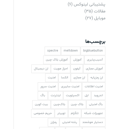
پشتیبانی لینوکس
(6)
مقالات
(35)
موبایل
(27)
برچسب‌ها
spectre
meltdown
bigbluebutton
آسیب‌پذیری
آموزش
آموزش بلاک چین
آموزش مجازی
آیفون
احراز هویت
ارز دیجیتال
ارز رمزپایه
ارز مجازی
الکسا
امنیت
امنیت اطلاعات
امنیت سایبری
امنیت سرور
اندروید
اپل
اکسپلویت
اینترنت
باگ
باگ امنیتی
بلاک چین
بلاک‌چین
بیت کوین
تجهیزات شبکه
تلگرام
توییتر
حریم خصوصی
دستیار هوشمند
رخنه امنیتی
رمزارز