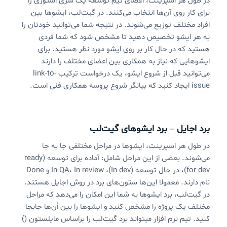
در طول هر اسپرینت، اعضای تیم توسعه یک سری استوری را
برای کار روی آن‌ها انتخاب می‌کنند. در گیت‌لب، ایشوها بین
افراد مختلف توزیع می‌شوند. در نتیجه شما می‌توانید خودتان را
به هر ایشو تخصیص دهید تا مشخص شود که شما فردی
هستید که در حال کار بر روی ایشو مورد نظر هستید. برای
ایشوهایی که نیاز به همکاری بین اعضای مختلف را دارند
می‌توانید قبل از شروع ایشو، یک درخواست ترکیب link-to-
issue ایجاد کنید که بیانگر شروع پروسه همکاری فنی است.
برد اجایل – برد ایشوهای گیت‌لب
در طول هر اسپرینت، ایشوها در مراحل مختلفی جا به جا
می‌شوند. بعضی از این مراحل شامل: آماده برای توسعه (ready
for dev)، در حال توسعه (In dev)، In QA، In review و Done
نام دارند. معمولا این‌ها ستون‌های برد در روش اجایل هستند.
در گیت‌لب، برد ایشوها به شما این امکان را می‌دهد که مراحل
مختلف یک پروژه را مشخص کنید و ایشوها را بین أن‌ها جابجا
کنید. تیم نرم افزار میتواند برد گیت‌لب را براساس مایلستون ()