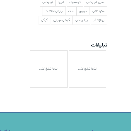
سرور لینوکس
فیسبوک
لیبرا
لینوکس
مکینتاش
هواوی
هک
پایش اطلاعات
پردازشگر
پیام‌رسان
گوشی موبایل
گوگل
تبلیغات
اینجا تبلیغ کنید
اینجا تبلیغ کنید