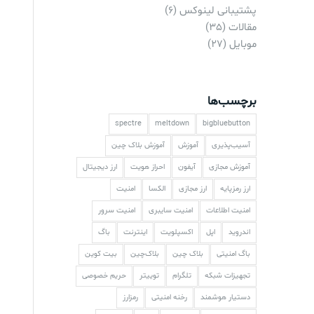
پشتیبانی لینوکس
(6)
مقالات
(35)
موبایل
(27)
برچسب‌ها
spectre
meltdown
bigbluebutton
آسیب‌پذیری
آموزش
آموزش بلاک چین
آموزش مجازی
آیفون
احراز هویت
ارز دیجیتال
ارز رمزپایه
ارز مجازی
الکسا
امنیت
امنیت اطلاعات
امنیت سایبری
امنیت سرور
اندروید
اپل
اکسپلویت
اینترنت
باگ
باگ امنیتی
بلاک چین
بلاک‌چین
بیت کوین
تجهیزات شبکه
تلگرام
توییتر
حریم خصوصی
دستیار هوشمند
رخنه امنیتی
رمزارز