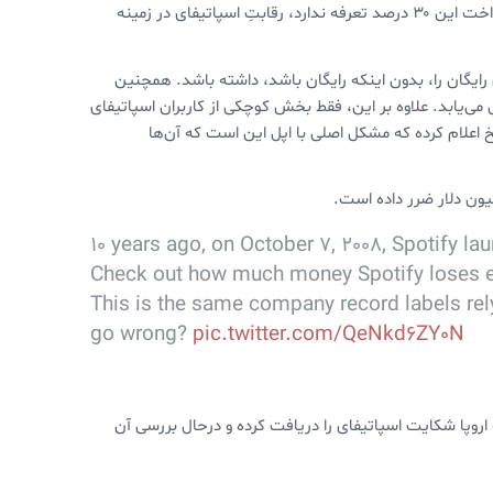
موزیک از اسپاتیفای اعلام کرده است. با توجه به اینکه خود اپل نیازی به پرداخت این ۳۰ درصد تعرفه ندارد، رقابتِ اسپاتیفای در زمینه
 رایگان را، بدون اینکه رایگان باشد، داشته باشد. همچنین
اول ۳۰ درصد است و از سال دوم به ۱۵ درصد کاهش می‌یابد. علاوه بر این، فقط بخش کوچکی از کاربران اسپاتیفای
 اعلام کرده که مشکل اصلی با اپل این است که آن‌ها
10 years ago, on October 7, 2008, Spotify la
Check out how much money Spotify loses e
This is the same company record labels rely
go wrong?
pic.twitter.com/QeNkd6ZY0N
روپا شکایت اسپاتیفای را دریافت کرده و درحال بررسی آن