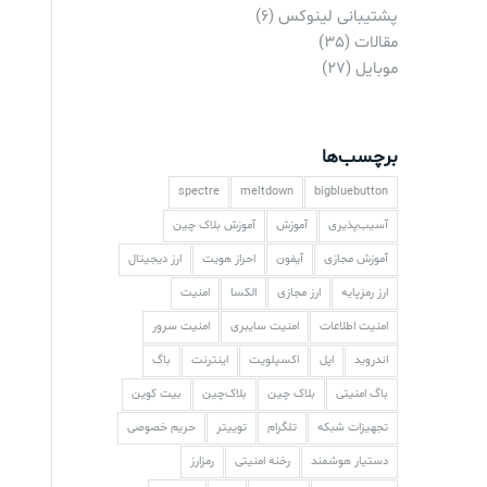
پشتیبانی لینوکس
(6)
مقالات
(35)
موبایل
(27)
برچسب‌ها
spectre
meltdown
bigbluebutton
آسیب‌پذیری
آموزش
آموزش بلاک چین
آموزش مجازی
آیفون
احراز هویت
ارز دیجیتال
ارز رمزپایه
ارز مجازی
الکسا
امنیت
امنیت اطلاعات
امنیت سایبری
امنیت سرور
اندروید
اپل
اکسپلویت
اینترنت
باگ
باگ امنیتی
بلاک چین
بلاک‌چین
بیت کوین
تجهیزات شبکه
تلگرام
توییتر
حریم خصوصی
دستیار هوشمند
رخنه امنیتی
رمزارز