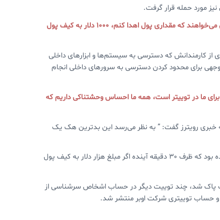
نیز مورد حمله قرار گرفت.
“همه از من می‌خواهند که مقداری پول اهدا کنم، 1000 دلار به کیف پول
ی از کارمندانش که دسترسی به سیستم‌ها و ابزارهای داخلی
ل توجهی برای محدود کردن دسترسی به سرورهای داخلی انجام
رای ما در توییتر است، همه ما احساس وحشتناکی داریم که
CrowdStrik در مصاحبه‌ای به شبکه خبری رویترز گفت: ” به نظر می‌رسد این بدترین هک یک
در جریان این حمله در حساب رسمی ایلان ماسک مدیرعامل تسلا نوشته شده بود که ظرف 30 دقیقه آینده اگر مبلغ هزار دلار به کیف پول
ییت پاک شد، چند توییت دیگر در حساب‌ اشخاص سرشناسی از
 و حساب توییتری شرکت اوبر منتشر شد.