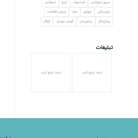
سرور لینوکس
فیسبوک
لیبرا
لینوکس
مکینتاش
هواوی
هک
پایش اطلاعات
پردازشگر
پیام‌رسان
گوشی موبایل
گوگل
تبلیغات
اینجا تبلیغ کنید
اینجا تبلیغ کنید