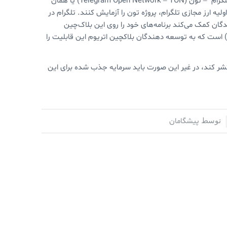
طبق این گزارش، تلگرام کدهای مربوط به اجرای یک گره یا نود در شبکه باز تلگرام – تون (Telegram Open Network – TON) یا همان
ولیه ارز مجازی تلگرام، پروژه تون را آزمایش کنند. تلگرام در
گان کمک می‌کند برنامه‌های خود را روی این بلاک‌چین
یاده‌سازی کنند. یکی از این ابزارها، کامپایلر سالیدیتی (Solidity Compiler) است که به توسعه دهندگان بلاکچین اتریوم این قابلیت را
)‌ را منتشر کند، در غیر این صورت باید سرمایه جذب شده برای این
پیشگامان
توسط