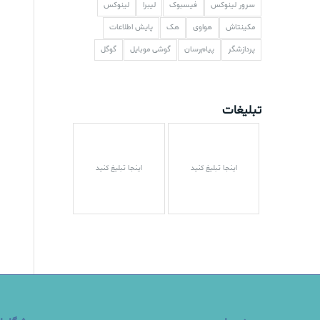
سرور لینوکس
فیسبوک
لیبرا
لینوکس
مکینتاش
هواوی
هک
پایش اطلاعات
پردازشگر
پیام‌رسان
گوشی موبایل
گوگل
تبلیغات
اینجا تبلیغ کنید
اینجا تبلیغ کنید