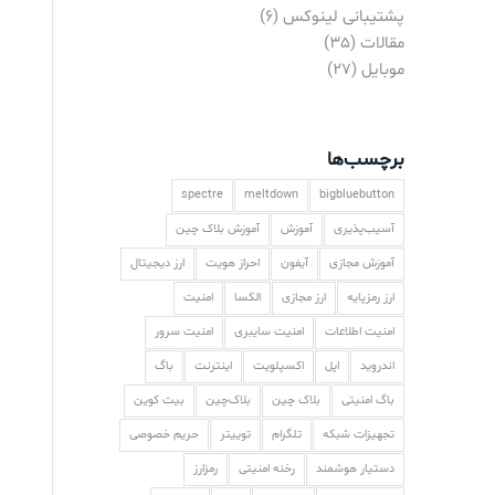
پشتیبانی لینوکس
(6)
مقالات
(35)
موبایل
(27)
برچسب‌ها
spectre
meltdown
bigbluebutton
آسیب‌پذیری
آموزش
آموزش بلاک چین
آموزش مجازی
آیفون
احراز هویت
ارز دیجیتال
ارز رمزپایه
ارز مجازی
الکسا
امنیت
امنیت اطلاعات
امنیت سایبری
امنیت سرور
اندروید
اپل
اکسپلویت
اینترنت
باگ
باگ امنیتی
بلاک چین
بلاک‌چین
بیت کوین
تجهیزات شبکه
تلگرام
توییتر
حریم خصوصی
دستیار هوشمند
رخنه امنیتی
رمزارز