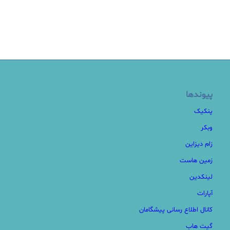
پیوندها
پنکیک
وبکر
زام دیزاین
زمین هاست
لینکدین
آپارات
کانال اطلاع رسانی پیشگامان
گیت هاب