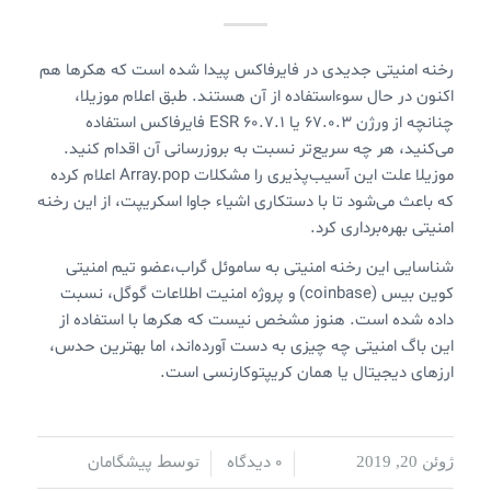
رخنه امنیتی جدیدی در فایرفاکس پیدا شده است که هکرها هم
اکنون در حال سوءاستفاده از آن هستند. طبق اعلام موزیلا،
چنانچه از ورژن ۶۷.۰.۳ یا ESR ۶۰.۷.۱ فایرفاکس استفاده
می‌کنید،‌ هر چه سریع‌تر نسبت به بروزرسانی آن اقدام کنید.
موزیلا علت این آسیب‌پذیری را مشکلات Array.pop اعلام کرده
که باعث می‌شود تا با دستکاری اشیاء جاوا اسکریپت،‌ از این رخنه
امنیتی بهره‌برداری کرد.
شناسایی این رخنه امنیتی به ساموئل گراب،‌عضو تیم امنیتی
کوین بیس (coinbase) و پروژه امنیت اطلاعات گوگل، نسبت
داده شده است. هنوز مشخص نیست که هکرها با استفاده از
این باگ امنیتی چه چیزی به دست آورده‌اند، اما بهترین حدس،
ارزهای دیجیتال یا همان کریپتوکارنسی است.
0 دیدگاه
پیشگامان
ژوئن 20, 2019
/
/
توسط