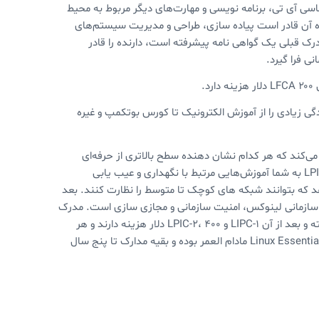
 دیگر، گواهی نامه LFCA مدیریت کاربرد اساسی آی تی، برنامه نویسی و مهارت‌های دیگر مربوط به محیط
گام بالاتر از آن اما مدرک LFCS‌ است که دارنده آن قادر است پیاده سازی، طراحی و مدیریت سیستم‌های
ه‌تر انجام دهد. مدرک LFCE نیز که مانند مدرک قبلی یک گواهی نامه پیشرفته است، دارنده را قادر
ی فرا گیرد.
ادگی زیادی را از آموزش الکترونیک تا کورس بوتکمپ و غیره
ی‌کند که هر کدام نشان دهنده سطح بالاتری از حرفه‌ای
بودن در رابطه با سیستم عامل لینوکس هستند. در طی این دوره، مدرک LPIC-1 به شما آموزش‌هایی مرتبط با نگهداری و عیب یابی
یان این قابلیت را می‌دهد که بتوانند شبکه های کوچک تا متوسط را نظارت کنند. بعد
یط سازمانی لینوکس، امنیت سازمانی و مجازی سازی است. مدرک
پایه این سازمان که به Linux Essentials معروف است، ۱۲۰ دلار هزینه داشته و بعد از آن LIPC-1 و LPIC-2، ۴۰۰ دلار هزینه دارند و هر
کدام از سه مدرک LIPC-3 نیز ۲۰۰ دلار هزینه بر هستند. مدرک اول یعنی Linux Essentials مادام العمر بوده و بقیه مدارک تا پنج سال