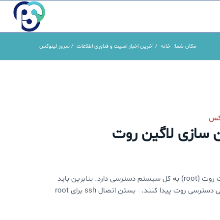
مکان شما:
خانه
/
آخرین اخبار امنیت و فناوری اطلاعات
/
سرور لینوکس
وکس
 سازی لاگین روت
امنیت سرور لینوکس: امن سازی لاگین روت در سیستم عامل لینوکس اکانت روت (root) به کل سیستم دسترسی دارد. بنابرین باید
دسترسی به روت تا حد امکان محدود و دشوار باشد تا هکرها نتوانند به راحتی دسترسی روت پیدا کنند. بستن اتصال ssh برای root