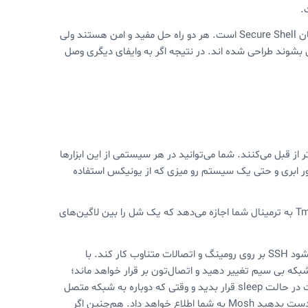
.
اصلی ترین راه حل برای دسترسی به یک سرور لینوکسی از طریق SSH یا همان Secure Shell‌ است. هر دو راه حل مفید و امن هستند ولی
ل بشوند طراحی شده اند. در نتیجه اگر به وایفای دیگری وصل
ردن با SSH را آسا‌ن‍‌‌‌‌‌تر و قابل اعتمادتر از قبل می‌کنند. شما می‌توانید در هر سیستمی از این ابزارها
رور ابری و حتی یک سیستم رو میزی که از یونیکس استفاده
Mosh ابزاری است با این قابلیت که SSH را از تغییرات شبکه آگاه کند و Tmux به ترمینال شما اجازه می‌دهد که یک شل را بین لاگین‌های
برای معرفی از Mosh شروع کنیم. Mosh یه پروژه متن باز است که باعث میشود SSH بر روی رومینگ و اتصالات متناوب کار کند. با
 به یک شبکه بی سیم تغییر دهید و اتصال‌تون بر قرار خواهد ماند؛
حتی این امکان وجود داره که لپتاپ‌تون رو در حالی که به شبکه متصل هست در حالت sleep قرار بدید و وقتی که دوباره به شبکه متصل
می‌شود، خواهید توانست از ترمینال استفاده کنید. اگر اتصال به شبکه را از دست بدهید Mosh به شما اطلاع خواهد داد. هم‌چنین اگر