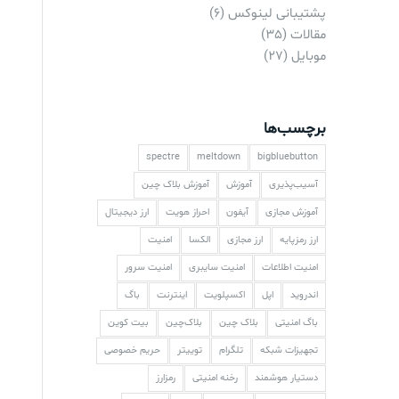
پشتیبانی لینوکس
(6)
مقالات
(35)
موبایل
(27)
برچسب‌ها
spectre
meltdown
bigbluebutton
آسیب‌پذیری
آموزش
آموزش بلاک چین
آموزش مجازی
آیفون
احراز هویت
ارز دیجیتال
ارز رمزپایه
ارز مجازی
الکسا
امنیت
امنیت اطلاعات
امنیت سایبری
امنیت سرور
اندروید
اپل
اکسپلویت
اینترنت
باگ
باگ امنیتی
بلاک چین
بلاک‌چین
بیت کوین
تجهیزات شبکه
تلگرام
توییتر
حریم خصوصی
دستیار هوشمند
رخنه امنیتی
رمزارز