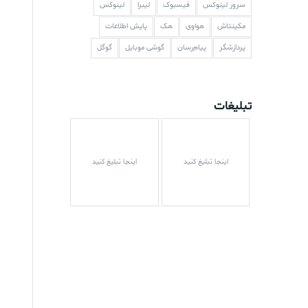
سرور لینوکس
فیسبوک
لیبرا
لینوکس
مکینتاش
هواوی
هک
پایش اطلاعات
پردازشگر
پیام‌رسان
گوشی موبایل
گوگل
تبلیغات
اینجا تبلیغ کنید
اینجا تبلیغ کنید