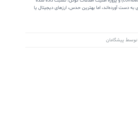
شناسایی این رخنه امنیتی به ساموئل گراب،‌عضو تیم امنیتی کوین بیس (coinbase) و پروژه امنیت اطلاعات گوگل، نسبت داده شده
ه دست آورده‌اند، اما بهترین حدس، ارزهای دیجیتال یا
پیشگامان
توسط