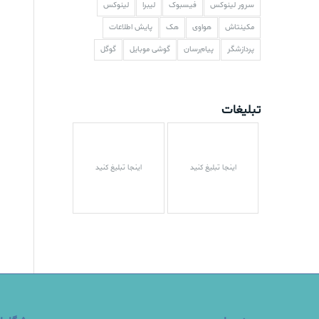
سرور لینوکس
فیسبوک
لیبرا
لینوکس
مکینتاش
هواوی
هک
پایش اطلاعات
پردازشگر
پیام‌رسان
گوشی موبایل
گوگل
تبلیغات
اینجا تبلیغ کنید
اینجا تبلیغ کنید