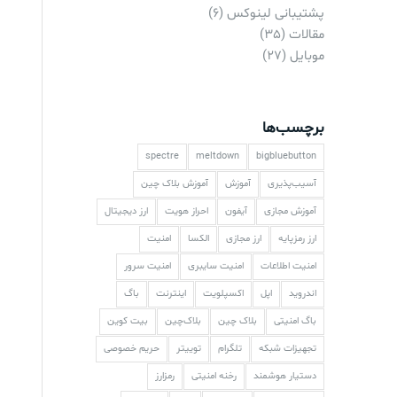
پشتیبانی لینوکس
(6)
مقالات
(35)
موبایل
(27)
برچسب‌ها
spectre
meltdown
bigbluebutton
آسیب‌پذیری
آموزش
آموزش بلاک چین
آموزش مجازی
آیفون
احراز هویت
ارز دیجیتال
ارز رمزپایه
ارز مجازی
الکسا
امنیت
امنیت اطلاعات
امنیت سایبری
امنیت سرور
اندروید
اپل
اکسپلویت
اینترنت
باگ
باگ امنیتی
بلاک چین
بلاک‌چین
بیت کوین
تجهیزات شبکه
تلگرام
توییتر
حریم خصوصی
دستیار هوشمند
رخنه امنیتی
رمزارز