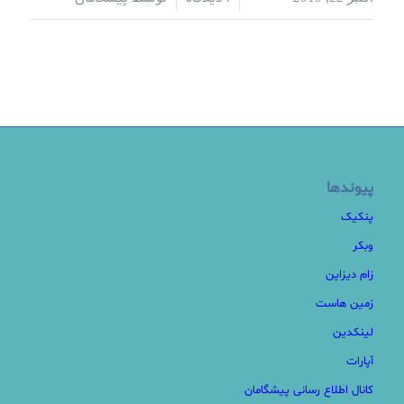
پیوندها
پنکیک
وبکر
زام دیزاین
زمین هاست
لینکدین
آپارات
کانال اطلاع رسانی پیشگامان