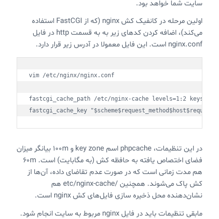
سایت شما خواهد بود.
اولین مرحله در کانفیک کش nginx (که از FastCGI استفاده
می‌کند)‌، اضافه کردن کدهای زیر به به قسمت http در فایل
nginx.conf است. این فایل معمولا در آدرس زیر قرار دارد.
vim /etc/nginx/nginx.conf

fastcgi_cache_path /etc/nginx-cache levels=1:2 keys_zone
fastcgi_cache_key "$scheme$request_method$host$request_
در این تنظیمات، phpcache اسم key zone و 100m بیانگر میزان
فضای اختصاص یافته به حافظه کش (به مگابایت) است. 60m
هم مدت زمانی است که در صورت عدم تقاضای داده، آن‌ها از
کش پاک می‌شوند. همچنین /etc/nginx-cache هم
نشان‌دهنده محل ذخیره سازی فایل‌های کش nginx است.
مابقی تنظیمات باید در فایل nginx مربوط به سایت انجام شود.‍