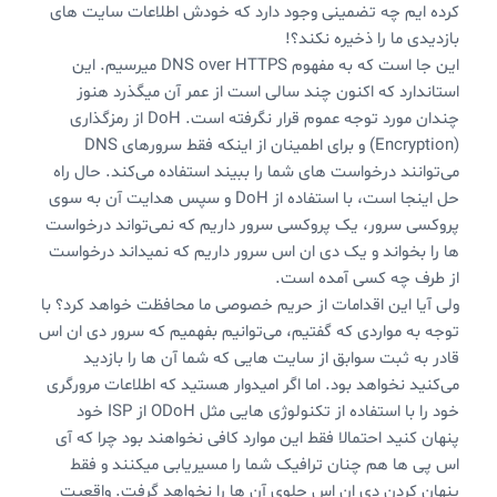
کرده ایم چه تضمینی وجود دارد که خودش اطلاعات سایت های
بازدیدی ما را ذخیره نکند؟!
این جا است که به مفهوم DNS over HTTPS میرسیم. این
استاندارد که اکنون چند سالی است از عمر آن میگذرد هنوز
چندان مورد توجه عموم قرار نگرفته است. DoH‌ از رمزگذاری
(Encryption) و برای اطمینان از اینکه فقط سرورهای DNS
می‌توانند درخواست های شما را ببیند استفاده می‌کند. حال راه
حل اینجا است، با استفاده از DoH و سپس هدایت آن به سوی
پروکسی سرور، یک پروکسی سرور داریم که نمی‌تواند درخواست
ها را بخواند و یک دی ان اس سرور داریم که نمیداند درخواست
از طرف چه کسی آمده است.
ولی آيا این اقدامات از حریم خصوصی ما محافظت خواهد کرد؟ با
توجه به مواردی که گفتیم، می‌توانیم بفهمیم که سرور دی ان اس
قادر به ثبت سوابق از سایت هایی که شما آن ها را بازدید
می‌کنید نخواهد بود. اما اگر امیدوار هستید که اطلاعات مرورگری
خود را با استفاده از تکنولوژی هایی مثل ODoH از ISP خود
پنهان کنید احتمالا فقط این موارد کافی نخواهند بود چرا که آی
اس پی ها هم چنان ترافیک شما را مسیریابی میکنند و فقط
پنهان کردن دی ان اس جلوی آن ها را نخواهد گرفت. واقعیت