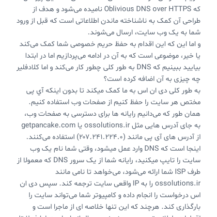
که Oblivious DNS over HTTPS‌ نامیده می‌شود و هدف از
طراحی آن کمک به ناشناخته ماندن اطلاعاتی است که قبل از ورود
شما به یک وب سایت، ارسال می‌شوند.
و اما این که این اقدام به حفظ حریم خصوصی شما کمک می‌کند
یا خیر، موضوعی است که به آن در ادامه می‌پردازیم اما در ابتدا
بیایید ببینیم که DNS به طور کلی چطور کار می‌کند و اما کلادفلیر
چه چیزی به آن اضافه کرده است؟
به طور کلی دی ان اس به ما کمک میکند تا بدون اینکه آي پی
مختص هر سایت را حفظ کنیم از صفحات وب استفاده کنیم.
همان طور که می‌دانیم رایانه ها برای دسترسی به صفحات وب،
به جای آدرس هایی مثل ossolutions.ir یا getpancake.com
از آدرس های آی پی مانند (۲۰۷.۲۴۱.۲۲۴.۰) استفاده می‌کنند.
اینجا است که DNS‌ وارد عمل میشود، وقتی شما نام یک وب
سایت را تایپ میکنید، رایانه شما از یک سرور DNS که معمولا از
طرف ISP شما ارائه می‌شود، می‌خواهد تا نامی مانند
ossolutions.ir‌ را به IP‌ واقعی سایت ترجمه کند. سپس دی ان
اس درخواست را انجام داده و کامپیوتر شما می‌تواند سایت را
بارگذاری کند. هرچند که این تنها خلاصه ای از ماجرا است و