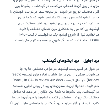
در طول هر اسپرینت، اعضای تیم توسعه یک سری استوری را
برای کار روی آن‌ها انتخاب می‌کنند. در گیت‌لب، ایشوها بین
افراد مختلف توزیع می‌شوند. در نتیجه شما می‌توانید خودتان را
به هر ایشو تخصیص دهید تا مشخص شود که شما فردی
هستید که در حال کار بر روی ایشو مورد نظر هستید. برای
ایشوهایی که نیاز به همکاری بین اعضای مختلف را دارند
می‌توانید قبل از شروع ایشو، یک درخواست ترکیب link-to-
issue ایجاد کنید که بیانگر شروع پروسه همکاری فنی است.
برد اجایل – برد ایشوهای گیت‌لب
در طول هر اسپرینت، ایشوها در مراحل مختلفی جا به جا
می‌شوند. بعضی از این مراحل شامل: آماده برای توسعه (ready
for dev)، در حال توسعه (In dev)، In QA، In review و Done
نام دارند. معمولا این‌ها ستون‌های برد در روش اجایل هستند.
در گیت‌لب، برد ایشوها به شما این امکان را می‌دهد که مراحل
مختلف یک پروژه را مشخص کنید و ایشوها را بین أن‌ها جابجا
کنید. تیم نرم افزار میتواند برد گیت‌لب را براساس مایلستون ()