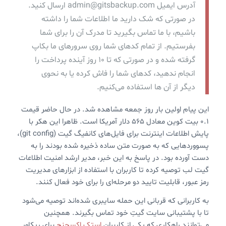
آدرس ایمیل admin@gitsbackup.com ارسال کنید.
در صورتی که شک دارید ما اطلاعات شما را داشته
باشیم، با ما تماس بگیرید تا مدرک آن را برای شما
بفرستیم. از تمام کدهای شما روی سرورهای ما بکاپ
گرفته شده و در صورتی که تا ۱۰ روز آینده پرداخت را
انجام ندهید، کدهای شما را فاش کرده یا به نحوی
دیگر از آن ها استفاده می‌کنیم.
این پیام اولین بار روز جمعه مشاهده شد. در حال حاضر قیمت
۰.۱ بیت کوین معادل ۵۶۵ دلار آمریکا است. ظاهرا این هکر با
پایش اطلاعات اینترنت برای فایل‌های کانفیگ گیت (git config)،
پسووردهایی که به صورت متن ساده ذخیره شده بودند را به
دست آورده بود. در پاسخ به این خبر، مدیر ارشد امنیت اطلاعات
گیت لب توصیه کرده تا کاربران با استفاده از ابزارهای مدیریت
رمز عبور، قابلیت تایید دو مرحله‌ای را برای خود فعال کنند.
به کاربرانی که قربانی این حمله سایبری شده‌اند توصیه می‌شود
تا با پشتیبانی سایت گیتِ خود تماس بگیرند. همچنین
می‌توانند راهکاری که یکی از کاربران
استک اکسچنج
برای ریکاور