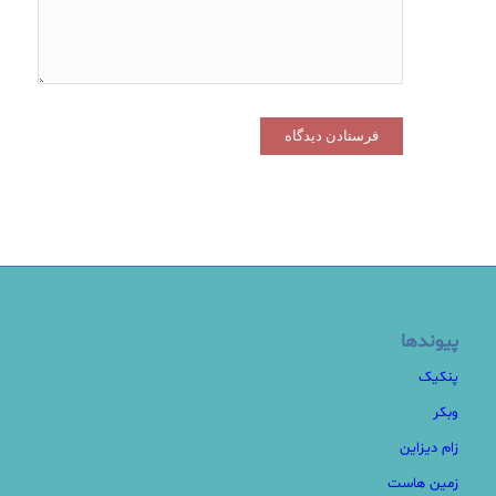
پیوندها
پنکیک
وبکر
زام دیزاین
زمین هاست