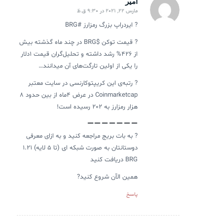
امیر
مارس 22, 2021 در 9:30 ق.ظ
گفته:
? ایردراپ بزرگ رمزارز #BRG
? قیمت توکن $BRG در چند ماه گذشته بیش
از 426% رشد داشته و تحلیل‌گران قیمت 1دلار
را یکی از اولین تارگت‌های آن میدانند…
? رتبه‌ی این کریپتوکارنسی در سایت معتبر
Coinmarketcap در عرض ۴ماه از بین حدود 8
هزار رمزارز به 202 رسیده است!
? به بات بریج مراجعه کنید و به ازای معرفی
دوستانتان به صورت شبکه ای (تا 5 لایه) 1.21
BRG دریافت کنید
همین الآن شروع کنید?
پاسخ