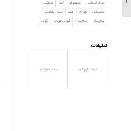
سرور لینوکس
فیسبوک
لیبرا
لینوکس
در یوتیوب
مکینتاش
هواوی
هک
پایش اطلاعات
پردازشگر
پیام‌رسان
گوشی موبایل
گوگل
تبلیغات
اینجا تبلیغ کنید
اینجا تبلیغ کنید