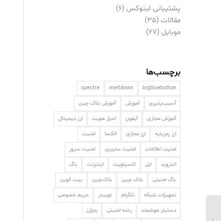
پشتیبانی لینوکس
(6)
مقالات
(35)
موبایل
(27)
برچسب‌ها
spectre
meltdown
bigbluebutton
آسیب‌پذیری
آموزش
آموزش بلاک چین
آموزش مجازی
آیفون
احراز هویت
ارز دیجیتال
ارز رمزپایه
ارز مجازی
الکسا
امنیت
امنیت اطلاعات
امنیت سایبری
امنیت سرور
اندروید
اپل
اکسپلویت
اینترنت
باگ
باگ امنیتی
بلاک چین
بلاک‌چین
بیت کوین
تجهیزات شبکه
تلگرام
توییتر
حریم خصوصی
دستیار هوشمند
رخنه امنیتی
رمزارز
پوشش زنده کنفرانس اپل