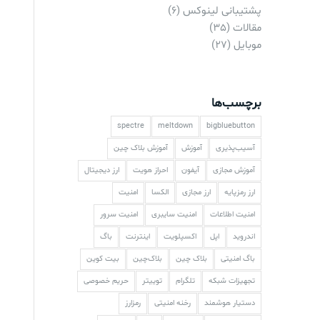
پشتیبانی لینوکس
(6)
مقالات
(35)
موبایل
(27)
برچسب‌ها
spectre
meltdown
bigbluebutton
آسیب‌پذیری
آموزش
آموزش بلاک چین
آموزش مجازی
آیفون
احراز هویت
ارز دیجیتال
ارز رمزپایه
ارز مجازی
الکسا
امنیت
امنیت اطلاعات
امنیت سایبری
امنیت سرور
اندروید
اپل
اکسپلویت
اینترنت
باگ
باگ امنیتی
بلاک چین
بلاک‌چین
بیت کوین
تجهیزات شبکه
تلگرام
توییتر
حریم خصوصی
دستیار هوشمند
رخنه امنیتی
رمزارز