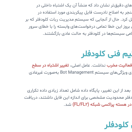
ه احتمالی DDoS تفسیر شد، اما بررسی‌های دقیق‌تر نشان داد که منشأ آن یک اشتباه داخلی در
نجر به اصلاح نادرست فایل پیکربندی مورد استفاده در
بکه را مختل کرد. حال از آنجایی که سیستم مدیریت ربات کلودفلر که بر
بروز این خطا تمامی درخواست‌های وابسته را با خطای سرور
یم فنی کلودفلر
 فعالیت مخرب
نداشت. عامل اصلی،
تغییر اشتباه در سطح
بود که باعث شد فایل پیکربندی ویژگی‌های سیستم Bot Management به‌صورت غیرعادی
عد از این تغییر، پایگاه داده شامل تعداد زیادی داده تکراری
 کلودفلر محدودیت مشخصی برای اندازه این فایل داشتند، دریافت
 هسته پراکسی شبکه (FL/FL2)
شد.
کلودفلر