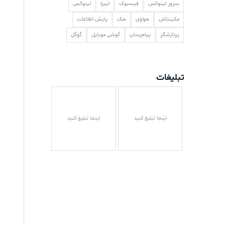
سرور لینوکس
فیسبوک
لیبرا
لینوکس
مکینتاش
هواوی
هک
پایش اطلاعات
پردازشگر
پیام‌رسان
گوشی موبایل
گوگل
تبلیغات
اینجا تبلیغ کنید
اینجا تبلیغ کنید