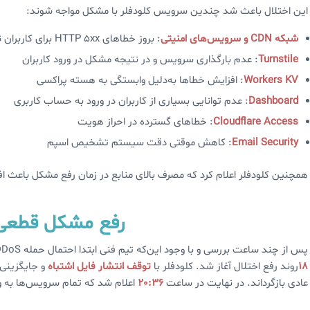
این اختلال باعث شد چندین سرویس کلودفلر با مشکل مواجه شوند:
شبکه CDN و سرویس‌های امنیتی
: بروز خطاهای HTTP 5xx برای کاربران نهایی
Turnstile
: عدم بارگذاری سرویس و در نتیجه مشکل در ورود کاربران
Workers KV
: افزایش خطاها به‌دلیل وابستگی به هسته پراکسی
Dashboard
: عدم توانایی بسیاری از کاربران در ورود به حساب کاربری
Cloudflare Access
: خطاهای گسترده در احراز هویت
Email Security
: کاهش موقتی دقت سیستم تشخیص اسپم
همچنین کلودفلر اعلام کرد که مصرف بالای منابع در زمان رفع مشکل باعث
رفع مشکل
قطعی 
پس از چند ساعت بررسی و با وجود این‌که تیم فنی ابتدا احتمال حمله DDoS را مطرح کرده بود، علت اصلی شناسایی شد و از ساعت
18
روند رفع اختلال آغاز شد. کلودفلر با
توقف انتشار فایل اشتباه
و جایگزینی
عادی بازگرداند. در نهایت در ساعت
20:36
اعلام شد که تمام سرویس‌ها به و