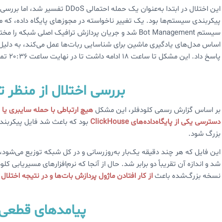
این اختلال در ابتدا به‌عنوان یک حمل
پیکربندی سیستم‌ها بود. یک تغییر ناخواسته در مجوزهای پایگاه داده، که م
سیستم Bot Management شد و جریان پردازش ترافیک اصلی ش
اساس مدل‌های یادگیری ماشین برای شناسایی ربات‌ها عمل می‌کند، به دلیل 
پاسخ داد. این مشکل تا ساعت 18 ادامه داشت تا در نهایت ساعت 20:36 تمامی سیستم‌ها در کلودفلر به حالت عادی بازگشتند.
بررسی اختلال از منظر ت
بر اساس گزارش رسمی کلودفلر، این مشکل
هیچ ارتباطی با حمله سایبری یا
دسترسی یکی از پایگاه‌داده‌های ClickHouse
بزرگ شود.
این فایل که هر چند دقیقه یک‌بار به‌روزرسانی و در کل شبکه توزیع می‌شود، ب
شد و اندازه آن تقریباً دو برابر شد. حال از آنجا که نرم‌افزارهای مسیریابی
نسخه بزرگ‌شده باعث
از کار افتادن ماژول پردازش بات‌ها و در نتیجه اختلال در
پیامدها
ی قطعی 