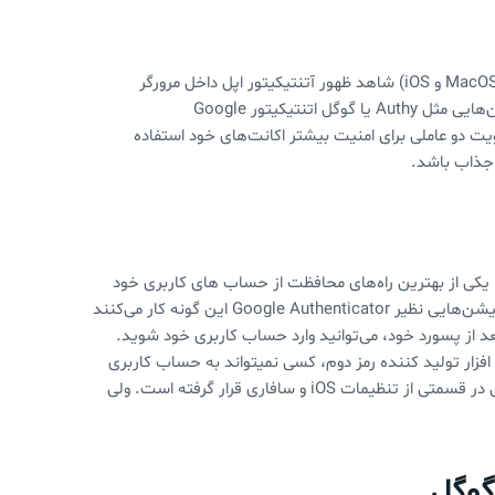
در جدیدترین نسخه منتشرشده از سیستم عامل های مکبوک و آیفون اپل (MacOS و iOS) شاهد ظهور آتنتیکیتور اپل داخل مرورگر
سافاری بودیم، این اتنتیکیتور می‌تواند جایگزین مناسبی برای برای اپلیکیشن‌هایی مثل Authy یا گوگل اتنتیکیتور Google
احراز هویت دو عاملی برای امنیت بیشتر اکانت‌های خود استفاده
 جذاب باشد.
یکی از بهترین راه‌های محافظت از حساب های کاربری خود
مانند جیمیل و بایننس، استفاده از همین احراز هویت مرحله ای است. اپلیکیشن‌هایی نظیر Google Authenticator این گونه کار می‌کنند
آن کد بعد از پسورد خود، می‌توانید وارد حساب کاربری خود شوید.
افزار تولید کننده رمز دوم، کسی نمیتواند به حساب کاربری
شما لاگین کند. راهکار جدید اپل اما یک اپلیکیشن نیست و به صورت داخلی در قسمتی از تنظیمات iOS و سافاری قرار گرفته است. ولی
 گوگل