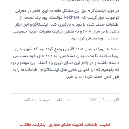
گذشته بود هنوز پاک نشده بودند.
در مورد اینستاگرام نیز این مشکل فقط به این خاطر در معرض
توجهات قرار گرفت که Pokharel توانسته بود یک نسخه از
اطلاعات حذف شده را دوباره بارگیری کند. اینستاگرام این ابزار
دانلود را در سال 2018 و به منظور رعایت مقررات حریم خصوصی
اتحادیه اروپا معرفی کرده بود.
اتحادیه اروپا در سال 2018 قانونی وضع کرده بود که شهروندان
اروپا بتوانند تا مدت زمان مشخصی، به داده های خود دسترسی
داشته باشند و در واقع این آسان ترین راه کشف این موضوع بود
که بفهمیم که آیا کمپانی هایی مثل اینستاگرام، اطلاعات ما را به
طور کامل حذف کرده اند یا خیر.
0 دیدگاه
پیشگامان
آگوست 17, 2020
/
/
توسط
امنیت اطلاعات
امنیت فضای مجازی
اینترنت
مقالات
,
,
,