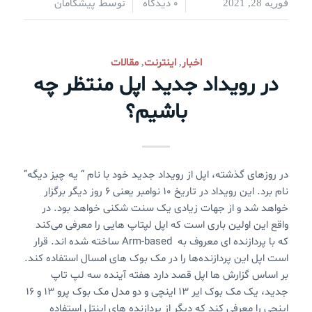
0 دیدگاه
پیشگامان
فوریه 28, 2021
/
/
توسط
اخبار
اینترنت
مقالات
,
,
در رویداد جدید اپل منتظر چه
باشیم؟
در روزهای گذشته، اپل از رویداد جدید خود با نام “ یه چیز دیگه”
نام برد. این رویداد در تاریخ ۱۰ نوامبر یعنی ۶ روز دیگر برگزار
خواهد شد و از جهات زیادی یک سنت شکنی خواهد بود. در
واقع این اولین باری است که اپل لپتاپ هایی را معرفی می‌کند
که با پردازنده ای معروف به Arm-based ساخته شده اند. قرار
است اپل این پردازنده‌ها را در مک ‌بوک های امسال استفاده کند.
بر اساس گزارش ها اپل قصد دارد هفته آینده سه لپ تاپ
جدید، یک مک بوک ایر ۱۳ اینچی و دو مدل مک بوک پرو ۱۳ و ۱۶
اینچی را معرفی کند که دیگر از پردازنده های اینتل استفاده