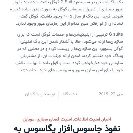
یک باگ امنیتی در سیستم G Suite گوگل باعث شده بود تا رمز
عبور بسیاری از کاربران سازمانی گوگل به صورت متن ساده ذخیره
شوند. گرچه این باگ از سال ۲۰۰۵ وجود داشت، گوگل گفته
نشانه‌ای از لو رفتن هیچ کدام از این رمزهای عبور وجود ندارد.
G suite ترکیبی از اپلیکیشن‌ها و خدمات گوگل است که برای
سازمان‌ها ارائه می‌شود. حالا با آشکار شدن این باگ امنیتی،
گوگل پسوورد این سازمان‌ها را ریست کرده و در مطلبی که در
وبلاگ خود منتشر کرده، ضمن ارائه جزئیات آن، از مشتریان
سازمانی خود عذرخواهی کرده است و قول داده تا نهایت تلاش
خود را برای امن سازی سرور و سرویس های خود انجام دهد.
0 دیدگاه
پیشگامان
می 22, 2019
/
/
توسط
اخبار
امنیت اطلاعات
امنیت فضای مجازی
موبایل
,
,
,
نفوذ جاسوس‌افزار پگاسوس به