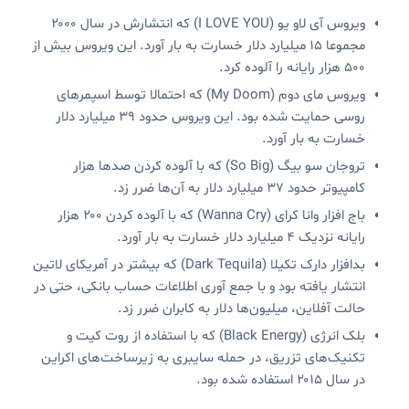
ویروس آی لاو یو (I LOVE YOU) که انتشارش در سال ۲۰۰۰
مجموعا ۱۵ میلیارد دلار خسارت به بار آورد. این ویروس بیش از
۵۰۰ هزار رایانه را آلوده کرد.
ویروس مای دوم (My Doom) که احتمالا توسط اسپمرهای
روسی حمایت شده بود. این ویروس حدود ۳۹ میلیارد دلار
خسارت به بار آورد.
تروجان سو بیگ (So Big) که با آلوده کردن صدها هزار
کامپیوتر حدود ۳۷ میلیارد دلار به آن‌ها ضرر زد.
باج افزار وانا کرای (Wanna Cry) که با آلوده کردن ۲۰۰ هزار
رایانه نزدیک ۴ میلیارد دلار خسارت به بار آورد.
بدافزار دارک تکیلا (Dark Tequila) که بیشتر در آمریکای لاتین
انتشار یافته بود و با جمع آوری اطلاعات حساب بانکی، حتی در
حالت آفلاین، میلیون‌ها دلار به کابران ضرر زد.
بلک انرژی (Black Energy) که با استفاده از روت کیت و
تکنیک‌های تزریق، در حمله سایبری به زیرساخت‌های اکراین
در سال ۲۰۱۵ استفاده شده بود.