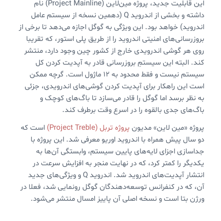
این قابلیت جدید، پروژه مین‌لاین (Project Mainline) نام
داشته و بخشی از اندروید Q (دهمین نسخه از سیستم عامل
اندروید) خواهد بود. این ویژگی به گوگل اجازه می‌دهد تا برخی از
بروزرسانی‌های امنیتی اندروید را از طریق پلی استور، که تقریبا
روی هر گوشی اندرویدی خارج از کشور چین وجود دارد، منتشر
کند. البته این سیستمِ بروزرسانی قادر به آپدیت کردن کل
سیستم نیست و فقط محدود به ۱۲ ماژول است. گرچه ممکن
است این راهکار برای آپدیت کردن گوشی‌های اندرویدی، جزئی
به نظر برسد اما گوگل را قادر می‌سازد تا باگ‌های کوچک و
باگ‌های جدی بالقوه را در اسرع وقت برطرف کند.
پروژه «مین لاین» مدیون
پروژه تربل (Project Treble)
است که
دو سال پیش همراه با اندروید اوریو معرفی شد. این پروژه با
جداسازی اجزای لایه‌های پایین سیستم، وابستگی آن‌ها به
یکدیگر را کمتر کرد، که در نهایت منجر به افزایش سرعت در
انتشار آپدیت‌های اندروید شد. اندروید Q و ویژگی‌های جدید
آن، که در کنفرانس توسعه‌دهندگان گوگل رونمایی شد، فعلا در
ورژن بتا است و نسخه اصلی آن پاییز امسال منتشر می‌شود.