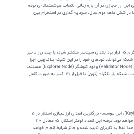
ین ارز مجازی در آن بازه زمانی انتخاب هوشمندانه‌ای بوده
 در شش ماهه دوم سال، سرمایه گذاری در استخراج بین
ام که قرار بود ابتدای سپتامبر منتشر شود، با چند روز تاخیر
که می‌توانند نودهای خود را در این شبکه بلاک‌چین اجرا
کنند. نودهای بلاک چین تلگرام شامل نود کامل (Full Node)، نود اعتبارسنج (Validator Node) و نود کاوشگر (Explorer Node) هستند.
بنا بر گزارش‌ها، تلگرام حدودا ۱۰۰ نود روی این شبکه‌ی آزمایشی اجرا کرده است. شبکه باز تلگرام (تون) تا قبل از ۳۱ اکتبر به صورت کامل
بر اساس اعلام موسسه توسعه استلار و سرویس پیام رسان کی بیس (KeyBase)، این موسسه بزرگترین اهدای ارز مجازی استلار در ۵
سال اخیر را از ماه آینده آغاز می‌کند. این اهدا شامل دو میلیارد XLM (لومنز) خواهد بود. عرضه این تعداد لومنز استلار، که معادل ۱۲۰
ده انجام خواهد شد. این اهدا فقط به کاربران تایید شده و حائز شرایط انجام خواهد