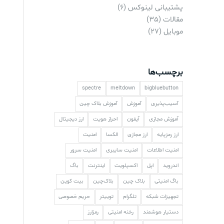
پشتیبانی لینوکس
(6)
مقالات
(35)
موبایل
(27)
برچسب‌ها
spectre
meltdown
bigbluebutton
آسیب‌پذیری
آموزش
آموزش بلاک چین
آموزش مجازی
آیفون
احراز هویت
ارز دیجیتال
ارز رمزپایه
ارز مجازی
الکسا
امنیت
امنیت اطلاعات
امنیت سایبری
امنیت سرور
اندروید
اپل
اکسپلویت
اینترنت
باگ
باگ امنیتی
بلاک چین
بلاک‌چین
بیت کوین
تجهیزات شبکه
تلگرام
توییتر
حریم خصوصی
دستیار هوشمند
رخنه امنیتی
رمزارز