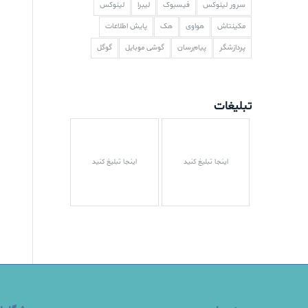
سرور لینوکس
فیسبوک
لیبرا
لینوکس
مکینتاش
هواوی
هک
پایش اطلاعات
پردازشگر
پیام‌رسان
گوشی موبایل
گوگل
تبلیغات
اینجا تبلیغ کنید
اینجا تبلیغ کنید