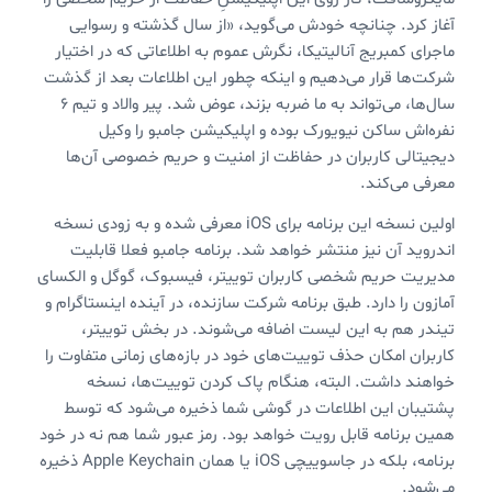
آغاز کرد. چنانچه خودش می‌گوید، «از سال گذشته و رسوایی
ماجرای کمبریج آنالیتیکا، نگرش عموم به اطلاعاتی که در اختیار
شرکت‌ها قرار می‌دهیم و اینکه چطور این اطلاعات بعد از گذشت
سال‌ها، می‌تواند به ما ضربه بزند، عوض شد. پیر والاد و تیم ۶
نفره‌اش ساکن نیویورک بوده و اپلیکیشن جامبو را وکیل
دیجیتالی کاربران در حفاظت از امنیت و حریم خصوصی آن‌ها
معرفی می‌کند.
اولین نسخه این برنامه برای iOS معرفی شده و به زودی نسخه
اندروید آن نیز منتشر خواهد شد. برنامه جامبو فعلا قابلیت
مدیریت حریم شخصی کاربران توییتر، فیسبوک، گوگل و الکسای
آمازون را دارد. طبق برنامه شرکت سازنده، در آینده اینستاگرام و
تیندر هم به این لیست اضافه می‌شوند. در بخش توییتر،
کاربران امکان حذف توییت‌های خود در بازه‌های زمانی متفاوت را
خواهند داشت. البته، هنگام پاک کردن توییت‌ها، نسخه
پشتیبان این اطلاعات در گوشی شما ذخیره می‌شود که توسط
همین برنامه قابل رویت خواهد بود. رمز عبور شما هم نه در خود
برنامه، بلکه در جاسوییچی iOS یا همان Apple Keychain ذخیره
می‌شود.