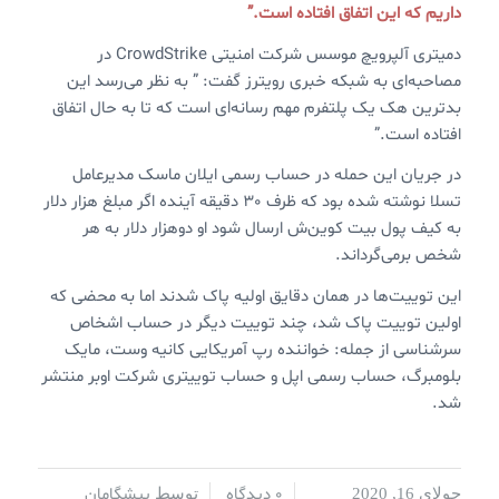
داریم که این اتفاق افتاده است.”
دمیتری آلپرویچ موسس شرکت امنیتی CrowdStrike در
مصاحبه‌ای به شبکه خبری رویترز گفت: ” به نظر می‌رسد این
بدترین هک یک پلتفرم مهم رسانه‌ای است که تا به حال اتفاق
افتاده است.”
در جریان این حمله در حساب رسمی ایلان ماسک مدیرعامل
تسلا نوشته شده بود که ظرف 30 دقیقه آینده اگر مبلغ هزار دلار
به کیف پول بیت کوین‌ش ارسال شود او دوهزار دلار به هر
شخص برمی‌گرداند.
این توییت‌ها در همان دقایق اولیه پاک شدند اما به محضی که
اولین توییت پاک شد، چند توییت دیگر در حساب‌ اشخاص
سرشناسی از جمله: خواننده رپ آمریکایی کانیه وست، مایک
بلومبرگ، حساب رسمی اپل و حساب توییتری شرکت اوبر منتشر
شد.
0 دیدگاه
پیشگامان
جولای 16, 2020
/
/
توسط