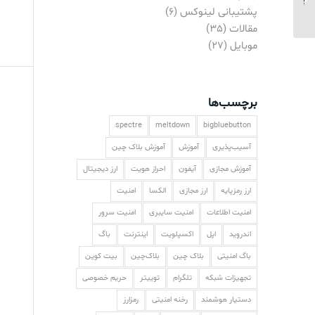
پشتیبانی لینوکس
(6)
با هواوی...
مقالات
(35)
موبایل
(27)
برچسب‌ها
spectre
meltdown
bigbluebutton
آسیب‌پذیری
آموزش
آموزش بلاک چین
آموزش مجازی
آیفون
احراز هویت
ارز دیجیتال
ارز رمزپایه
ارز مجازی
الکسا
امنیت
امنیت اطلاعات
امنیت سایبری
امنیت سرور
اندروید
اپل
اکسپلویت
اینترنت
باگ
باگ امنیتی
بلاک چین
بلاک‌چین
بیت کوین
تجهیزات شبکه
تلگرام
توییتر
حریم خصوصی
دستیار هوشمند
رخنه امنیتی
رمزارز