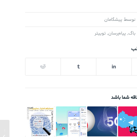
پیشگامان
توسط
باگ
پیام‌رسان
توییتر
,
,
لب
اقه شما باشد
قطع مو
درون س