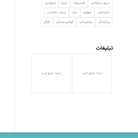
سرور لینوکس
فیسبوک
لیبرا
لینوکس
مکینتاش
هواوی
هک
پایش اطلاعات
پردازشگر
پیام‌رسان
گوشی موبایل
گوگل
تبلیغات
اینجا تبلیغ کنید
اینجا تبلیغ کنید