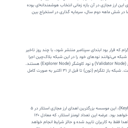
ین ارز مجازی در آن بازه زمانی انتخاب هوشمندانه‌ای بوده
 در شش ماهه دوم سال، سرمایه گذاری در استخراج بین
ام که قرار بود ابتدای سپتامبر منتشر شود، با چند روز تاخیر
که می‌توانند نودهای خود را در این شبکه بلاک‌چین اجرا
کنند. نودهای بلاک چین تلگرام شامل نود کامل (Full Node)، نود اعتبارسنج (Validator Node) و نود کاوشگر (Explorer Node) هستند.
بنا بر گزارش‌ها، تلگرام حدودا ۱۰۰ نود روی این شبکه‌ی آزمایشی اجرا کرده است. شبکه باز تلگرام (تون) تا قبل از ۳۱ اکتبر به صورت کامل
بر اساس اعلام موسسه توسعه استلار و سرویس پیام رسان کی بیس (KeyBase)، این موسسه بزرگترین اهدای ارز مجازی استلار در ۵
سال اخیر را از ماه آینده آغاز می‌کند. این اهدا شامل دو میلیارد XLM (لومنز) خواهد بود. عرضه این تعداد لومنز استلار، که معادل ۱۲۰
ده انجام خواهد شد. این اهدا فقط به کاربران تایید شده و حائز شرایط انجام خواهد