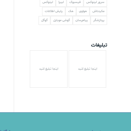
سرور لینوکس
فیسبوک
لیبرا
لینوکس
مکینتاش
هواوی
هک
پایش اطلاعات
پردازشگر
پیام‌رسان
گوشی موبایل
گوگل
تبلیغات
اینجا تبلیغ کنید
اینجا تبلیغ کنید