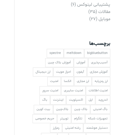
پشتیبانی لینوکس
(6)
مقالات
(35)
موبایل
(27)
برچسب‌ها
spectre
meltdown
bigbluebutton
آسیب‌پذیری
آموزش
آموزش بلاک چین
آموزش مجازی
آیفون
احراز هویت
ارز دیجیتال
ارز رمزپایه
ارز مجازی
الکسا
امنیت
امنیت اطلاعات
امنیت سایبری
امنیت سرور
اندروید
اپل
اکسپلویت
اینترنت
باگ
باگ امنیتی
بلاک چین
بلاک‌چین
بیت کوین
تجهیزات شبکه
تلگرام
توییتر
حریم خصوصی
دستیار هوشمند
رخنه امنیتی
رمزارز