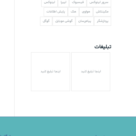
سرور لینوکس
فیسبوک
لیبرا
لینوکس
مکینتاش
هواوی
هک
پایش اطلاعات
پردازشگر
پیام‌رسان
گوشی موبایل
گوگل
تبلیغات
اینجا تبلیغ کنید
اینجا تبلیغ کنید