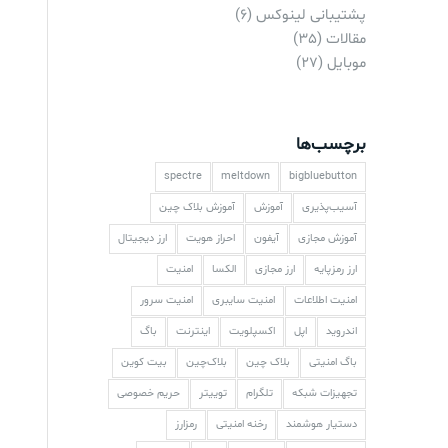
پشتیبانی لینوکس
(6)
مقالات
(35)
موبایل
(27)
برچسب‌ها
spectre
meltdown
bigbluebutton
آسیب‌پذیری
آموزش
آموزش بلاک چین
آموزش مجازی
آیفون
احراز هویت
ارز دیجیتال
ارز رمزپایه
ارز مجازی
الکسا
امنیت
امنیت اطلاعات
امنیت سایبری
امنیت سرور
اندروید
اپل
اکسپلویت
اینترنت
باگ
باگ امنیتی
بلاک چین
بلاک‌چین
بیت کوین
تجهیزات شبکه
تلگرام
توییتر
حریم خصوصی
دستیار هوشمند
رخنه امنیتی
رمزارز