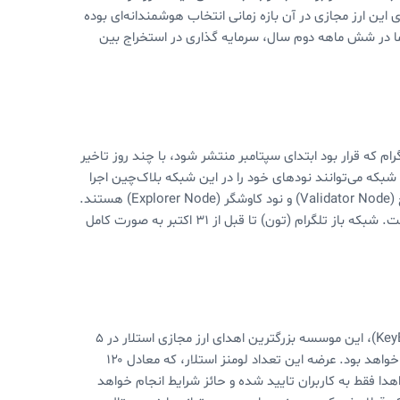
ین ارز مجازی در آن بازه زمانی انتخاب هوشمندانه‌ای بوده
 در شش ماهه دوم سال، سرمایه گذاری در استخراج بین
ام که قرار بود ابتدای سپتامبر منتشر شود، با چند روز تاخیر
که می‌توانند نودهای خود را در این شبکه بلاک‌چین اجرا
کنند. نودهای بلاک چین تلگرام شامل نود کامل (Full Node)، نود اعتبارسنج (Validator Node) و نود کاوشگر (Explorer Node) هستند.
بنا بر گزارش‌ها، تلگرام حدودا ۱۰۰ نود روی این شبکه‌ی آزمایشی اجرا کرده است. شبکه باز تلگرام (تون) تا قبل از ۳۱ اکتبر به صورت کامل
بر اساس اعلام موسسه توسعه استلار و سرویس پیام رسان کی بیس (KeyBase)، این موسسه بزرگترین اهدای ارز مجازی استلار در ۵
سال اخیر را از ماه آینده آغاز می‌کند. این اهدا شامل دو میلیارد XLM (لومنز) خواهد بود. عرضه این تعداد لومنز استلار، که معادل ۱۲۰
ده انجام خواهد شد. این اهدا فقط به کاربران تایید شده و حائز شرایط انجام خواهد