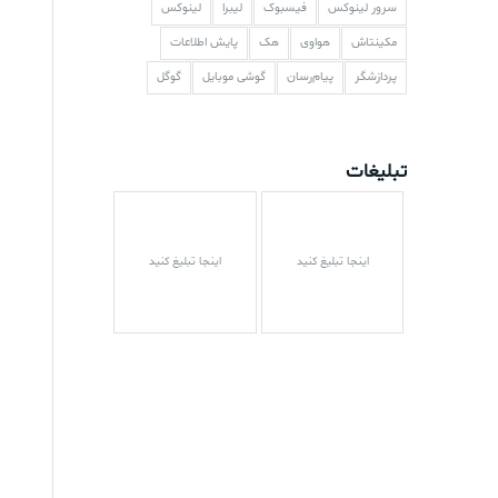
سرور لینوکس
فیسبوک
لیبرا
لینوکس
مکینتاش
هواوی
هک
پایش اطلاعات
پردازشگر
پیام‌رسان
گوشی موبایل
گوگل
تبلیغات
اینجا تبلیغ کنید
اینجا تبلیغ کنید