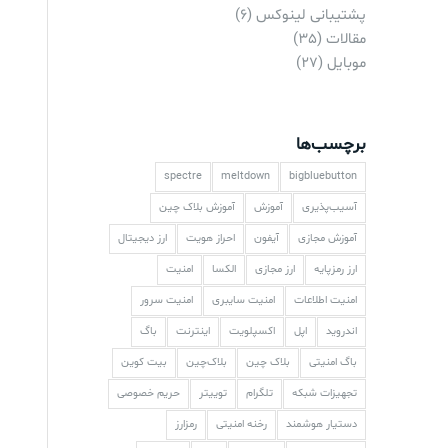
پشتیبانی لینوکس
(6)
مقالات
(35)
موبایل
(27)
برچسب‌ها
spectre
meltdown
bigbluebutton
آسیب‌پذیری
آموزش
آموزش بلاک چین
آموزش مجازی
آیفون
احراز هویت
ارز دیجیتال
ارز رمزپایه
ارز مجازی
الکسا
امنیت
امنیت اطلاعات
امنیت سایبری
امنیت سرور
اندروید
اپل
اکسپلویت
اینترنت
باگ
باگ امنیتی
بلاک چین
بلاک‌چین
بیت کوین
تجهیزات شبکه
تلگرام
توییتر
حریم خصوصی
دستیار هوشمند
رخنه امنیتی
رمزارز