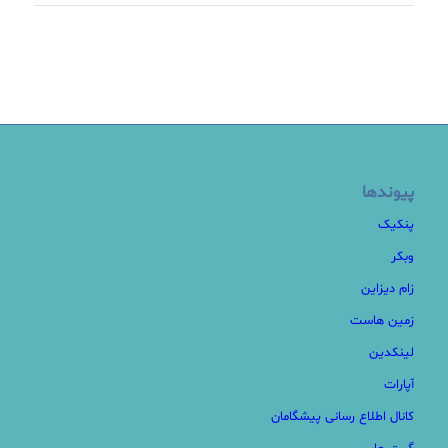
پیوندها
پنکیک
وبکر
زام دیزاین
زمین هاست
لینکدین
آپارات
کانال اطلاع رسانی پیشگامان