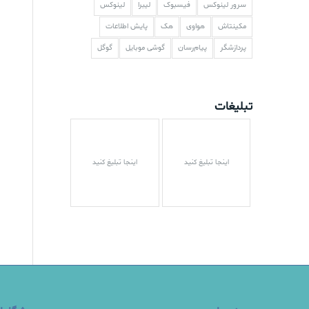
سرور لینوکس
فیسبوک
لیبرا
لینوکس
مکینتاش
هواوی
هک
پایش اطلاعات
پردازشگر
پیام‌رسان
گوشی موبایل
گوگل
تبلیغات
اینجا تبلیغ کنید
اینجا تبلیغ کنید