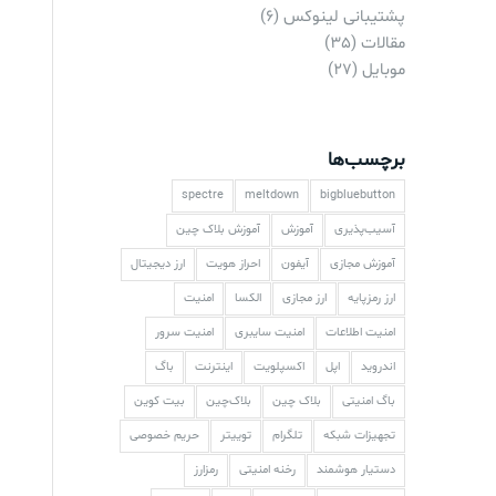
پشتیبانی لینوکس
(6)
مقالات
(35)
موبایل
(27)
برچسب‌ها
spectre
meltdown
bigbluebutton
آسیب‌پذیری
آموزش
آموزش بلاک چین
آموزش مجازی
آیفون
احراز هویت
ارز دیجیتال
ارز رمزپایه
ارز مجازی
الکسا
امنیت
امنیت اطلاعات
امنیت سایبری
امنیت سرور
اندروید
اپل
اکسپلویت
اینترنت
باگ
باگ امنیتی
بلاک چین
بلاک‌چین
بیت کوین
تجهیزات شبکه
تلگرام
توییتر
حریم خصوصی
دستیار هوشمند
رخنه امنیتی
رمزارز