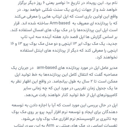
نام برد. این رویداد در تاریخ ۱۰ نوامبر یعنی ۶ روز دیگر برگزار
خواهد شد و از جهات زیادی یک سنت شکنی خواهد بود. در
واقع این اولین باری است که اپل لپتاپ هایی را معرفی می‌کند
که با پردازنده ای معروف به Arm-based ساخته شده اند. قرار
است اپل این پردازنده‌ها را در مک ‌بوک های امسال استفاده کند.
بر اساس گزارش ها اپل قصد دارد هفته آینده سه لپ تاپ
جدید، یک مک بوک ایر ۱۳ اینچی و دو مدل مک بوک پرو ۱۳ و ۱۶
اینچی را معرفی کند که دیگر از پردازنده های اینتل استفاده
نخواهند کرد.
مدیر عامل اپل در مورد پردازنده های arm-based در جریان یک
مصاحبه گفت که انتقال کامل این پردازنده‌ها به خط تولید اپل
ممکن است تا ۲ سال به طول بیانجامد. در واقع این اظهار نظر به
ما یک جدول زمان تقریبی در مورد این که چه زمانی سایر
کامپیوترهای اپل از خط تولید کنار خواهند رفت می‌دهد.
اپل در حال بررسی این مورد است که آیا با اجازه دادن به توسعه
دهندگان برای ایجاد و توسعه نرم افزار آیپد پرو بر روی مک بوک
چه تاثیری بر اکوسیستم نرم افزاری مک بوک وارد می‌شود.
تغییرات اساسی در مک های مبتنی بر Arm به این سری لپتاپ