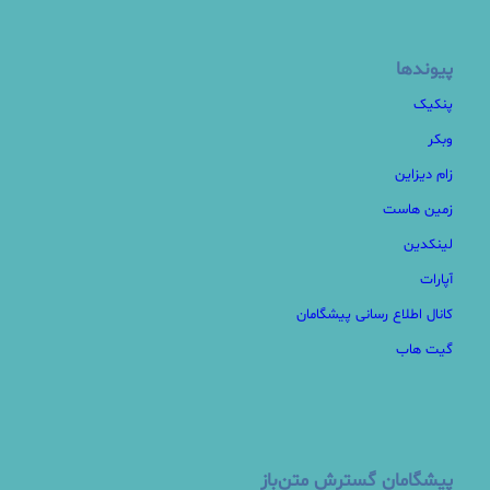
پیوندها
پنکیک
وبکر
زام دیزاین
زمین هاست
لینکدین
آپارات
کانال اطلاع رسانی پیشگامان
گیت هاب
پیشگامان گسترش متن‌باز