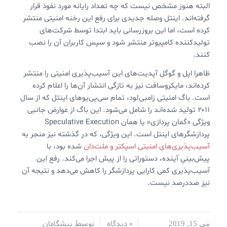
البته هنوز مشخص نیست که چه تعداد رایانه مورد نفوذ قرار
گرفته‌اند. اینتل وصله جدیدی برای رفع این رخنه امنیتی منتشر
کرده است، اما این بروزرسانی باید ابتدا توسط شرکت‌های
تولیدکننده کامپیوتر منتشر شود و سپس کاربران آن را نصب
کنند.
ظاهرا اپل و گوگل آپدیت‌های این آسیب‌پذیری امنیتی را منتشر
کرده‌اند، مایکروسافت نیز به تازگی انتشار آن‌ها را اعلام کرده
است. باگ امنیتی زامبی‌لود، تمام سی‌پی‌یوهای اینتل که از سال
۲۰۱۱ تولید شده‌اند را شامل می‌شود. این باگ از عوارض جانبی
ویژگی «گمان پردازی» یا همان Speculative Execution
پردازشگرهای اینتل است. این ویژگی، که در گذشته نیز منجر به
آسیب‌پذیری‌های امنیتی اسپکتر و ملت‌دان
شده بود، با
پیش‌بینیِ آینده، دستوراتی را از پیش اجرا می‌کند. رفع این
آسیب‌پذیری کمی کارایی پردازشگر را کاهش می‌دهد و نتیجه آن
نیز صددرصد نیست.
0 دیدگاه
پیشگامان
می 15, 2019
/
/
توسط