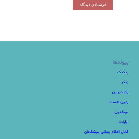
پیوندها
پنکیک
وبکر
زام دیزاین
زمین هاست
لینکدین
آپارات
کانال اطلاع رسانی پیشگامان