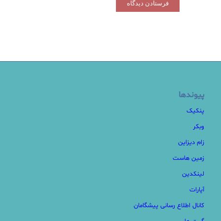
پیوندها
پنکیک
وبکر
زام دیزاین
زمین هاست
لینکدین
آپارات
کانال اطلاع رسانی پیشگامان