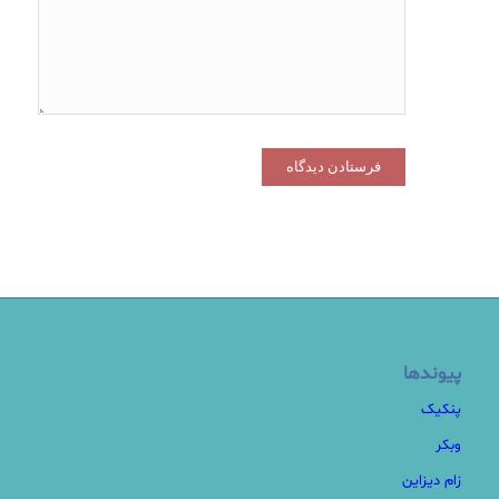
پیوندها
پنکیک
وبکر
زام دیزاین