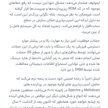
ارمولوف هشدار می‌دهد: مشکل تنها این نیست که رفع خطاهای
موجود که در کد ROM ریزپردازنده‌ها و چیپست‌ها قرار گرفته
است غیرممکن به نظر می‌رسد، بلکه نگرانی بزرگ‌تر این است که
به دلیل اینکه این آسیب‌پذیری امکان سازش در سطح
سخت‌افزار را فراهم می‌کند، زنجیره اعتماد به کل سیستم عامل را
از بین می‌برد.
حملات موفقیت آمیز نیاز به مهارت بالا و در بیشتر موارد
دسترسی فیزیکی به یک دستگاه را دارد، اما برخی از این حملات
می‌توانند توسط بدافزارهای دیگر با عبور از سطح OS حملات
محلی انجام دهند که منجر به رمز گشایی داده‌ها از هارد دیسک
ها شده و حتی توانایی استخراج اطلاعات دیجیتالی محافظت
شده توسط DRM را نیز دارد.
اینتل اخیراً با رخنه امنیتی خود دست و پنجه نرم می‌کند که
حاصل آسیب‌پذیری های اولیه موجود در پردازنده های
Meltdown و Spectre در ژانویه ۲۰۱۸ می‌باشد، محققین هشدار
می‌دهند که انواع و شکل‌های دیگر این نواقص در سال‌های آینده
به چشم خواهد خورد همانطور که اکنون بعد از گذشت ۲ سال
است از آسیب‌پذیری اولیه این مشکل به وجود آمده است. اینتل