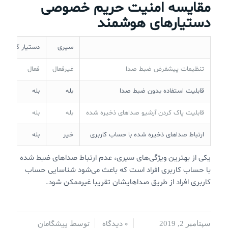
مقایسه امنیت حریم خصوصی
دستیارهای هوشمند
سیری
دستیار گوگل
تنظیمات پیشفرض ضبط صدا
غیرفعال
فعال
قابلیت استفاده بدون ضبط صدا
بله
بله
قابلیت پاک کردن آرشیو صداهای ذخیره شده
بله
بله
ارتباط صداهای ذخیره شده با حساب کاربری
خیر
بله
یکی از بهترین ویژگی‌های سیری، عدم ارتباط صداهای ضبط شده
با حساب کاربری افراد است که باعث می‌شود شناسایی حساب
کاربری افراد از طریق صداهایشان تقریبا غیرممکن شود.
0 دیدگاه
پیشگامان
سپتامبر 2, 2019
/
/
توسط