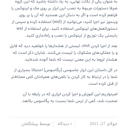
به عنوان یکی از نکات نهایی، به یاد داشته باشید که این گروه
صرفا دستورات مربوط به نصب این ابزار بر روی مک و لینوکس را
فراهم کرده است و اگر به دنبال این هستید که آن را بر روی
ویندوز نیز اجرا کنید،‌ می‌توانید از (wsl) استفاده کرده و سپس از
دستورالعمل‌های لینوکس استفاده کنید. برای استفاده از wsl
بایستی یک توزیع از لینوکس را نصب و راه‌اندازی کنید.
بعد از اجرا کردن mvt، لیستی از هشدارها را خواهید دید که فایل
و یا عملکردهای مشکوک را لیست می‌کنند. شایان ذکر است که
هشدار لزوما به این معنی نیست که شما آلوده شده‌اید.
در کل داستان این ابزار جاسوسی (پگاسوس) احتمالا بسیاری از
شما را در ارتباط به کار کردن با تلفن‌های همراه‌تان کمی محتاط‌تر
از قبل کرده است.
امیدواریم این آموزش و اجرا کردن ابزاری که در رابطه با آن
صحبت شد، کمی از ترس شما نسبت به پگاسوس بکاهد.
0 دیدگاه
پیشگامان
جولای 27, 2021
/
/
توسط