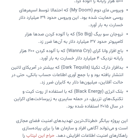
۵۰۰ هزار رایانه را آلوده کرد.
ویروس مای دوم (My Doom) که احتمالا توسط اسپمرهای
روسی حمایت شده بود. این ویروس حدود ۳۹ میلیارد دلار
خسارت به بار آورد.
تروجان سو بیگ (So Big) که با آلوده کردن صدها هزار
کامپیوتر حدود ۳۷ میلیارد دلار به آن‌ها ضرر زد.
باج افزار وانا کرای (Wanna Cry) که با آلوده کردن ۲۰۰ هزار
رایانه نزدیک ۴ میلیارد دلار خسارت به بار آورد.
بدافزار دارک تکیلا (Dark Tequila) که بیشتر در آمریکای لاتین
انتشار یافته بود و با جمع آوری اطلاعات حساب بانکی، حتی در
حالت آفلاین، میلیون‌ها دلار به کابران ضرر زد.
بلک انرژی (Black Energy) که با استفاده از روت کیت و
تکنیک‌های تزریق، در حمله سایبری به زیرساخت‌های اکراین
در سال ۲۰۱۵ استفاده شده بود.
این پروژه بیانگر خطرناک‌ترین تهدیدهای امنیت فضای مجازی
است و می‌تواند آگاهی افراد و سازمان‌ ها را برای پیاده‌سازی
راهکارهای امنیت اطلاعات افزایش دهد.
حراج این لپتاپ
را