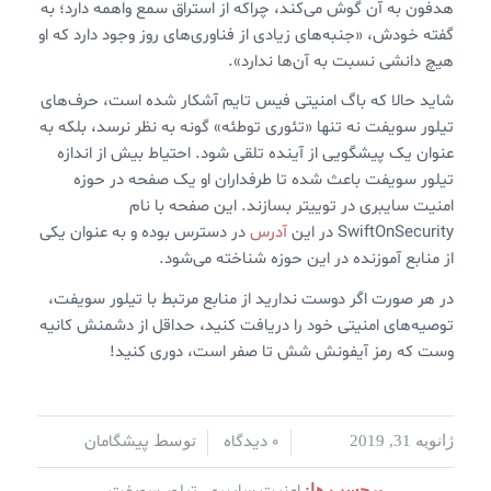
هدفون به آن گوش می‌کند، چراکه از استراق سمع واهمه دارد؛ به
گفته خودش، «جنبه‌های زیادی از فناوری‌های روز وجود دارد که او
هیچ دانشی نسبت به آن‌ها ندارد».
شاید حالا که باگ امنیتی فیس تایم آشکار شده است، حرف‌های
تیلور سویفت نه تنها «تئوری توطئه» گونه به نظر نرسد، بلکه به
عنوان یک پیشگویی از آینده تلقی شود. احتیاط بیش از اندازه
تیلور سویفت باعث شده تا طرفداران او یک صفحه در حوزه
امنیت سایبری در توییتر بسازند. این صفحه با نام
SwiftOnSecurity در این
آدرس
در دسترس بوده و به عنوان یکی
از منابع آموزنده در این حوزه شناخته می‌شود.
در هر صورت اگر دوست ندارید از منابع مرتبط با تیلور سویفت،
توصیه‌های امنیتی خود را دریافت کنید، حداقل از دشمنش کانیه
وست که رمز آیفونش شش تا صفر است، دوری کنید!
0 دیدگاه
پیشگامان
ژانویه 31, 2019
/
/
توسط
برچسب ها:
,