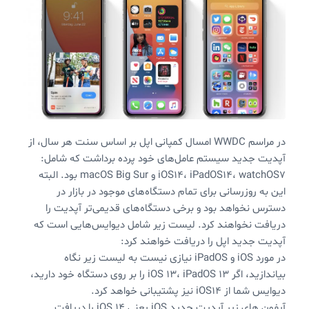
در مراسم WWDC امسال کمپانی اپل بر اساس سنت هر سال، از
آپدیت جدید سیستم عامل‌های خود پرده برداشت که شامل:
iOS14، iPadOS14، watchOS7 و macOS Big Sur بود. البته
این به روزرسانی برای تمام دستگاه‌های موجود در بازار در
دسترس نخواهد بود و برخی دستگاه‌های قدیمی‌تر آپدیت را
دریافت نخواهند کرد. لیست زیر شامل دیوایس‌هایی است که
آپدیت جدید اپل را دریافت خواهند کرد:
در مورد iOS و iPadOS نیازی نیست به لیست زیر نگاه
بیاندازید، اگر iOS 13، iPadOS 13 را بر روی دستگاه خود دارید،
دیوایس شما از iOS14 نیز پشتیبانی خواهد کرد.
آیفون های زیر آپدیت جدید iOS یعنی iOS 14 را دریافت