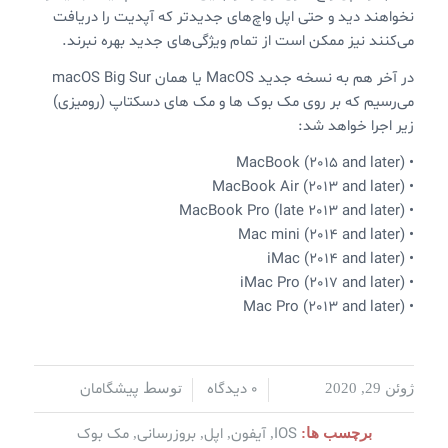
نخواهند دید و حتی اپل واچ‌های جدیدتر که آپدیت را دریافت
می‌کنند نیز ممکن است از تمام ویژگی‌های جدید بهره نبرند.
در آخر هم به نسخه جدید MacOS یا همان macOS Big Sur
می‌رسیم که بر روی مک بوک ها و مک های دسکتاپ (رومیزی)
زیر اجرا خواهد شد:
• MacBook (2015 and later)
• MacBook Air (2013 and later)
• MacBook Pro (late 2013 and later)
• Mac mini (2014 and later)
• iMac (2014 and later)
• iMac Pro (2017 and later)
• Mac Pro (2013 and later)
0 دیدگاه
پیشگامان
ژوئن 29, 2020
/
/
توسط
IOS
آیفون
اپل
بروزرسانی
مک بوک
برچسب ها:
,
,
,
,