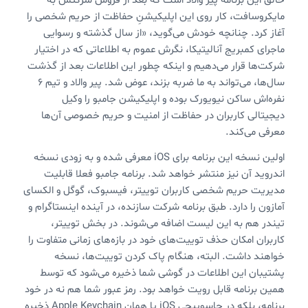
خالق این برنامه پیر والاد است که بعد از فروش شرکتش به
مایکروسافت، کار روی این اپلیکیشنِ حفاظت از حریم شخصی را
آغاز کرد. چنانچه خودش می‌گوید، «از سال گذشته و رسوایی
ماجرای کمبریج آنالیتیکا، نگرش عموم به اطلاعاتی که در اختیار
شرکت‌ها قرار می‌دهیم و اینکه چطور این اطلاعات بعد از گذشت
سال‌ها، می‌تواند به ما ضربه بزند، عوض شد. پیر والاد و تیم ۶
نفره‌اش ساکن نیویورک بوده و اپلیکیشن جامبو را وکیل
دیجیتالی کاربران در حفاظت از امنیت و حریم خصوصی آن‌ها
معرفی می‌کند.
اولین نسخه این برنامه برای iOS معرفی شده و به زودی نسخه
اندروید آن نیز منتشر خواهد شد. برنامه جامبو فعلا قابلیت
مدیریت حریم شخصی کاربران توییتر، فیسبوک، گوگل و الکسای
آمازون را دارد. طبق برنامه شرکت سازنده، در آینده اینستاگرام و
تیندر هم به این لیست اضافه می‌شوند. در بخش توییتر،
کاربران امکان حذف توییت‌های خود در بازه‌های زمانی متفاوت را
خواهند داشت. البته، هنگام پاک کردن توییت‌ها، نسخه
پشتیبان این اطلاعات در گوشی شما ذخیره می‌شود که توسط
همین برنامه قابل رویت خواهد بود. رمز عبور شما هم نه در خود
برنامه، بلکه در جاسوییچی iOS یا همان Apple Keychain ذخیره